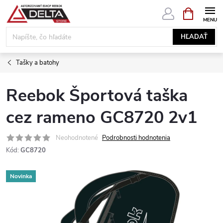
Prejsť
NÁKUPN
KOŠÍK
na
obsah
HĽADAŤ
Tašky a batohy
Reebok Športová taška
cez rameno GC8720 2v1
Neohodnotené
Podrobnosti hodnotenia
Kód:
GC8720
Novinka