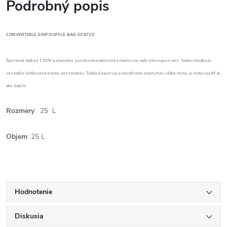
Podrobný popis
CONVERTIBLE GRIP DUFFLE BAG GC8720
Športová taška z 100% polyesteru ponúka dostatnočný priestor na vaše tréningové veci. Taška obsahuje
vonkajšie sieťkované vrecko pre teoánky. Taška disponuje pohodlnými popruhmi vďaka čomu ju viete využiť aj
ako batoh.
Rozmery
: 25 L
Objem
: 25 L
Hodnotenie
Diskusia