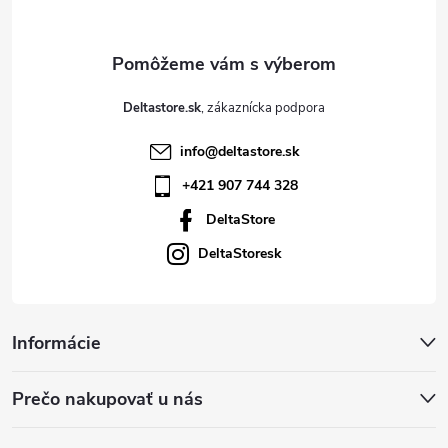
i
e
Deltastore.sk
info
@
deltastore.sk
+421 907 744 328
DeltaStore
DeltaStoresk
Informácie
Prečo nakupovať u nás