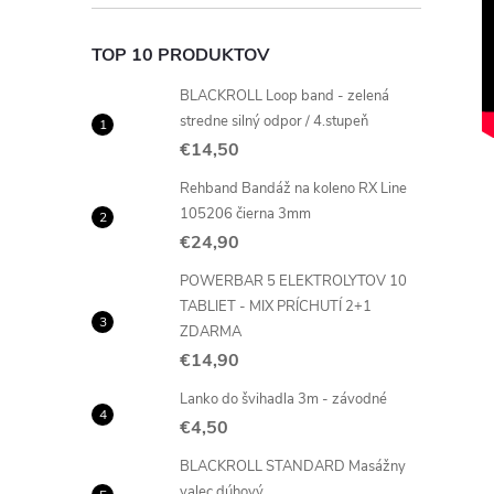
TOP 10 PRODUKTOV
BLACKROLL Loop band - zelená
stredne silný odpor / 4.stupeň
€14,50
Rehband Bandáž na koleno RX Line
105206 čierna 3mm
€24,90
POWERBAR 5 ELEKTROLYTOV 10
TABLIET - MIX PRÍCHUTÍ 2+1
ZDARMA
€14,90
Lanko do švihadla 3m - závodné
€4,50
BLACKROLL STANDARD Masážny
valec dúhový