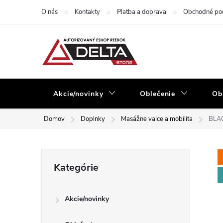
Prejsť
O nás
Kontakty
Platba a doprava
Obchodné po
na
obsah
Akcie/novinky
Oblečenie
Ob
Domov
Doplnky
Masážne valce a mobilita
BLAC
B
Preskočiť
Kategórie
kategórie
o
Akcie/novinky
č