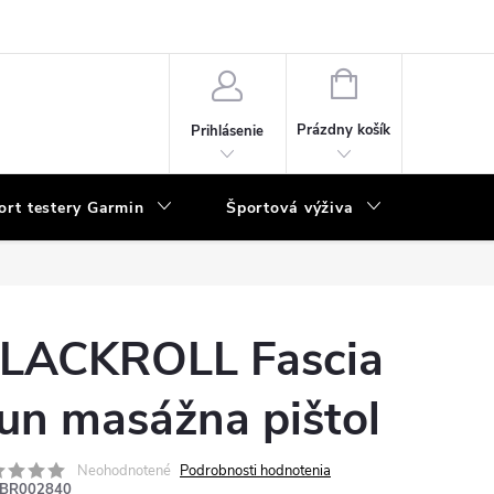
vka
NÁKUPNÝ
KOŠÍK
Prázdny košík
Prihlásenie
ort testery Garmin
Športová výživa
Poukaz
LACKROLL Fascia
un masážna pištol
Neohodnotené
Podrobnosti hodnotenia
BR002840