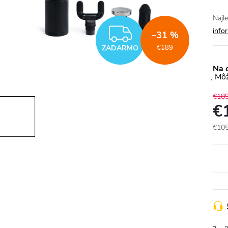
Najl
ZADARMO
info
–31 %
ZADARMO
€189
Na 
€18
€
€105
Jedn
cena