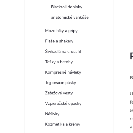
Blackroll doplnky
anatomické vankúše
Mozolníky a gripy
Flaše a shakery
Švihadlá na crossfit
Tašky a batohy
Kompresné návleky
B
Tejpovacie pásky
Záťažové vesty
U
f
Vzpieračské opasky
J
Nášivky
r
Kozmetika a krémy
v