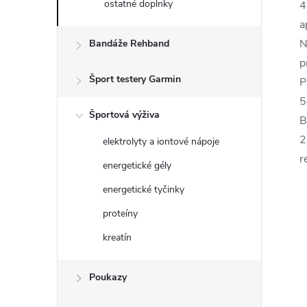
ostatné doplnky
4
a
N
Bandáže Rehband
p
Šport testery Garmin
P
5
Športová výživa
B
2
elektrolyty a iontové nápoje
r
energetické gély
energetické tyčinky
proteíny
kreatín
Poukazy