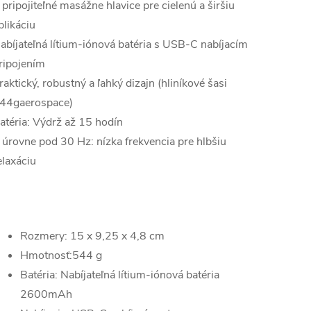
 pripojiteľné masážne hlavice pre cielenú a širšiu
plikáciu
abíjateľná lítium-iónová batéria s USB-C nabíjacím
ripojením
raktický, robustný a ľahký dizajn (hliníkové šasi
44gaerospace)
atéria: Výdrž až 15 hodín
 úrovne pod 30 Hz: nízka frekvencia pre hlbšiu
elaxáciu
Rozmery: 15 x 9,25 x 4,8 cm
Hmotnosť:544 g
Batéria: Nabíjateľná lítium-iónová batéria
2600mAh