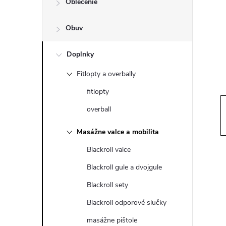
Oblečenie
n
Obuv
ý
p
Doplnky
Fitlopty a overbally
a
fitlopty
n
overball
e
Masážne valce a mobilita
Blackroll valce
l
Blackroll gule a dvojgule
Blackroll sety
Blackroll odporové slučky
masážne pištole