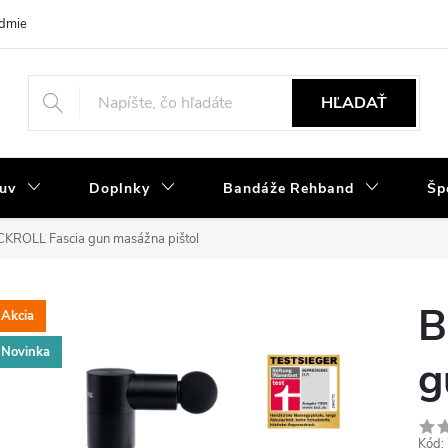
dmienky
Tabuľka velkostí
Výmena a reklamácia
Moja objedná
HĽADAŤ
uv
Doplnky
Bandáže Rehband
Šp
KROLL Fascia gun masážna pištol
B
Akcia
Novinka
g
Kód: