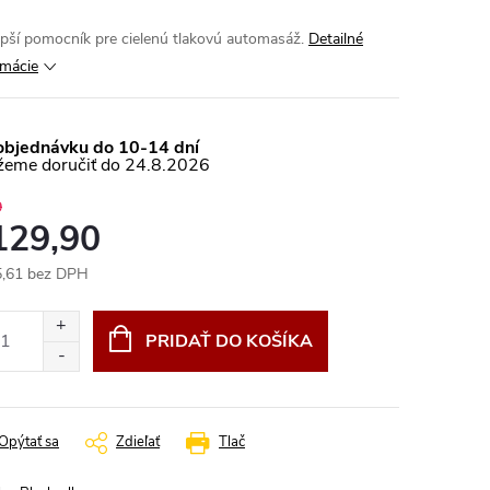
epší pomocník pre cielenú tlakovú automasáž.
Detailné
rmácie
objednávku do 10-14 dní
24.8.2026
9
129,90
,61 bez DPH
otková
:
PRIDAŤ DO KOŠÍKA
Opýtať sa
Zdieľať
Tlač