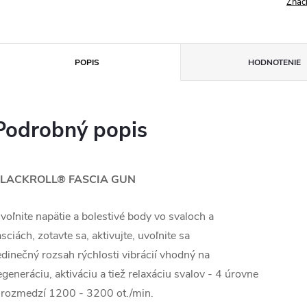
Znač
POPIS
HODNOTENIE
Podrobný popis
LACKROLL® FASCIA GUN
voľnite napätie a bolestivé body vo svaloch a
asciách, zotavte sa, aktivujte, uvoľnite sa
edinečný rozsah rýchlosti vibrácií vhodný na
egeneráciu, aktiváciu a tiež relaxáciu svalov - 4 úrovne
 rozmedzí 1200 - 3200 ot./min.