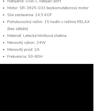
Nabíjanie: USB-C nabíjací port
Motor: SR-3925-033 bezkomutátorový motor
Sila zastavenia: 14,5 KGF
Pohotovostný režim: 15 hodín v režime RELAX
(bez záťaže)
Materiál: Letecká hliníková zliatina
Menovitý výkon: 24W
Menovitý prúd: 2A
Frekvencia: 50-60H