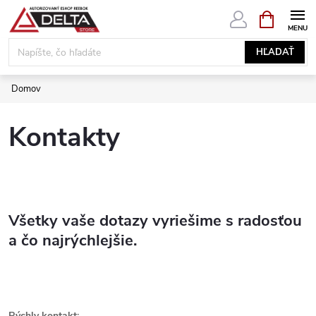
Prejsť
NÁKUPN
KOŠÍK
na
obsah
HĽADAŤ
Domov
Kontakty
Všetky vaše dotazy vyriešime s radosťou
a čo najrýchlejšie.
Rýchly kontakt: