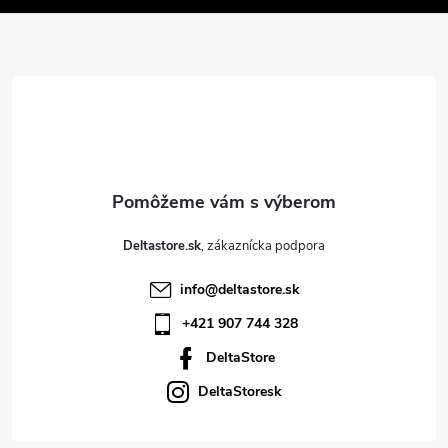
p
ä
t
i
e
Deltastore.sk
info
@
deltastore.sk
+421 907 744 328
DeltaStore
DeltaStoresk