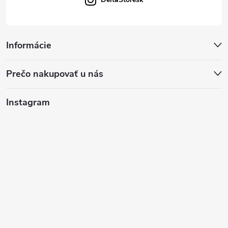
i
s
u
Informácie
Prečo nakupovať u nás
Instagram