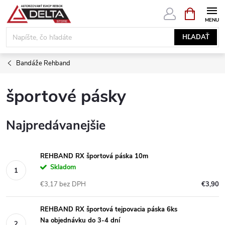
Prejsť
NÁKUPN
KOŠÍK
na
obsah
HĽADAŤ
Bandáže Rehband
športové pásky
Najpredávanejšie
REHBAND RX športová páska 10m
Skladom
€3,17 bez DPH
€3,90
REHBAND RX športová tejpovacia páska 6ks
Na objednávku do 3-4 dní