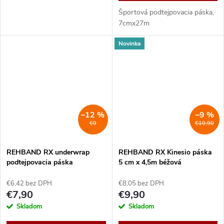
Športová podtejpovacia páska,
7cmx27m
Novinka
–12 %
–9 %
€9
€10,90
REHBAND RX underwrap
REHBAND RX Kinesio páska
podtejpovacia páska
5 cm x 4,5m béžová
€6,42 bez DPH
€8,05 bez DPH
€7,90
€9,90
Skladom
Skladom