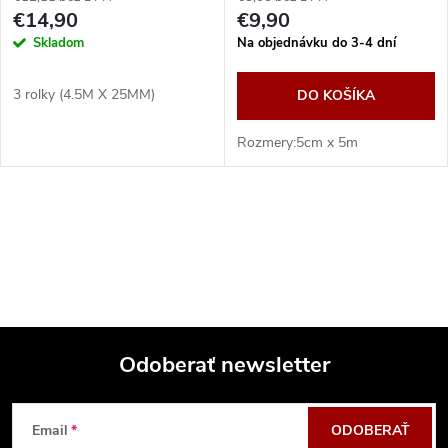
€14,90
€9,90
Skladom
Na objednávku do 3-4 dní
3 rolky (4.5M X 25MM)
DO KOŠÍKA
Rozmery:5cm x 5m
O
v
l
á
Odoberať newsletter
d
Z
a
Email
ODOBERAŤ