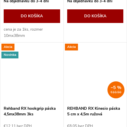
Na objednávku do 3-4 dní
Na objednávku do 3-4 dní
DO KOŠÍKA
DO KOŠÍKA
cena je za 1ks, rozmer
10mx38mm
Akcia
Akcia
Novinka
–5 %
€10,50
Rehband RX hookgrip páska
REHBAND RX Kinesio páska
4,5mx38mm 3ks
5 cm x 4,5m ružová
€12,11 bez DPH
€8,05 bez DPH