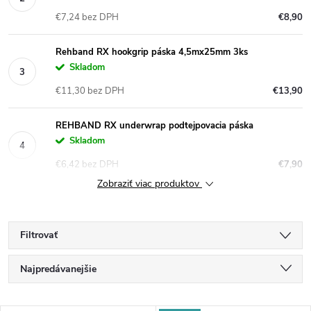
€7,24 bez DPH
€8,90
Rehband RX hookgrip páska 4,5mx25mm 3ks
Skladom
€11,30 bez DPH
€13,90
REHBAND RX underwrap podtejpovacia páska
Skladom
€6,42 bez DPH
€7,90
Zobraziť viac produktov
Filtrovať
R
Najpredávanejšie
a
Najlacnejšie