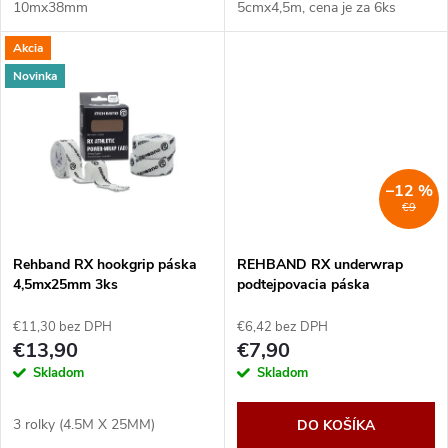
u
10mx38mm
5cmx4,5m, cena je za 6ks
u
Akcia
k
Novinka
k
t
t
o
o
–12 %
v
€9
v
Rehband RX hookgrip páska
REHBAND RX underwrap
4,5mx25mm 3ks
podtejpovacia páska
€11,30 bez DPH
€6,42 bez DPH
€13,90
€7,90
Skladom
Skladom
3 rolky (4.5M X 25MM)
DO KOŠÍKA