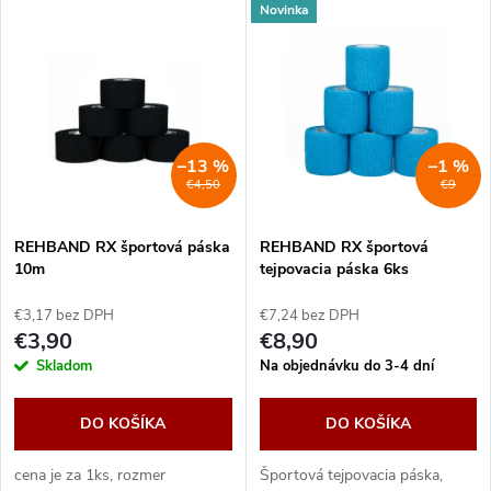
V
Novinka
Najdrahšie
d
ý
Abecedne
e
p
n
i
–13 %
–1 %
€4,50
€9
i
s
e
REHBAND RX športová páska
REHBAND RX športová
10m
tejpovacia páska 6ks
p
p
€3,17 bez DPH
€7,24 bez DPH
r
€3,90
€8,90
r
Skladom
Na objednávku do 3-4 dní
o
o
DO KOŠÍKA
DO KOŠÍKA
d
d
cena je za 1ks, rozmer
Športová tejpovacia páska,