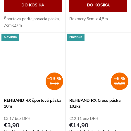
DO KOŠÍKA
DO KOŠÍKA
Športová podtejpovacia páska,
Rozmery:5cm x 4,5m
7cmx27m
Novinka
Novinka
–13 %
–6 %
€4,50
€15,90
REHBAND RX športová páska
REHBAND RX Cross páska
10m
102ks
€3,17 bez DPH
€12,11 bez DPH
€3,90
€14,90