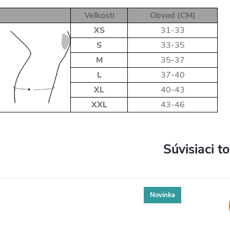
Veľkosti
Obvod (CM)
XS
31-33
S
33-35
M
35-37
L
37-40
XL
40-43
XXL
43-46
Súvisiaci t
Novinka