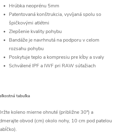
Hrúbka neoprénu 5mm
Patentovaná konštrukcia, vyvíjaná spolu so
špičkovými atlétmi
Zlepšenie kvality pohybu
Bandáže je navrhnutá na podporu v celom
rozsahu pohybu
Poskytuje teplo a kompresiu pre kĺby a svaly
Schválené IPF a IWF pri RAW súťažiach
eľkostná tabuľka
ržte koleno mierne ohnuté (približne 30º) a
dmerajte obvod (cm) okolo nohy, 10 cm pod patelou
jabĺčko).