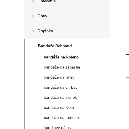
Oblečenie
n
Obuv
ý
p
Doplnky
a
Bandáže Rehband
bandáže na koleno
n
bandáže na zápästie
e
bandáže na lakeť
bandáže na chrbát
l
bandáže na členok
bandáže na lýtko
bandáže na rameno
športové pásky