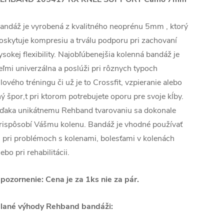
andáž je vyrobená z kvalitného neoprénu 5mm , ktorý
oskytuje kompresiu a trválu podporu pri zachovaní
ysokej flexibility. Najobľúbenejšia kolenná bandáž je
eľmi univerzálna a poslúži pri rôznych typoch
ilového tréningu či už je to Crossfit, vzpieranie alebo
ný špor,t pri ktorom potrebujete oporu pre svoje kĺby.
ďaka unikátnemu Rehband tvarovaniu sa dokonale
rispôsobí Vášmu kolenu. Bandáž je vhodné používať
j pri problémoch s kolenami, bolesťami v kolenách
lebo pri rehabilitácii.
pozornenie: Cena je za 1ks nie za pár.
lané výhody Rehband bandáži: