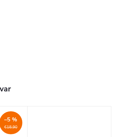
ovar
–5 %
€18,90