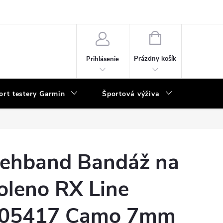
vka
NÁKUPNÝ
KOŠÍK
Prázdny košík
Prihlásenie
ort testery Garmin
Športová výživa
Poukaz
ehband Bandáž na
oleno RX Line
05417 Camo 7mm