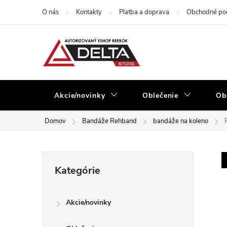
Prejsť
O nás
Kontakty
Platba a doprava
Obchodné po
na
obsah
Akcie/novinky
Oblečenie
Ob
Domov
Bandáže Rehband
bandáže na koleno
B
Preskočiť
Kategórie
kategórie
o
Akcie/novinky
č