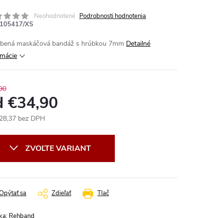
Neohodnotené
Podrobnosti hodnotenia
105417/XS
bená maskáčová bandáž s hrúbkou 7mm
Detailné
rmácie
90
d
€34,90
28,37
bez DPH
otková
:
ZVOĽTE VARIANT
Opýtať sa
Zdieľať
Tlač
ka:
Rehband