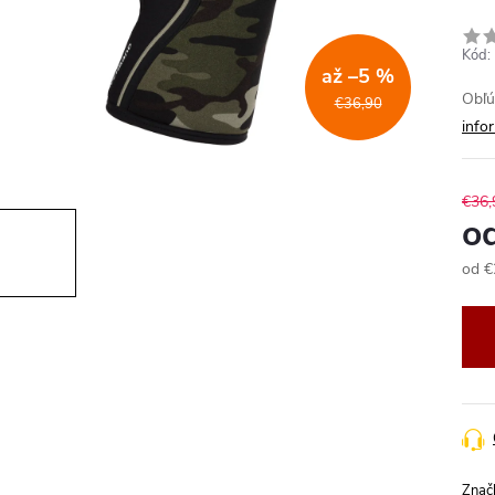
Kód:
až –5 %
Obľú
€36,90
info
€36,
o
od
€
Jedn
cena
Znač