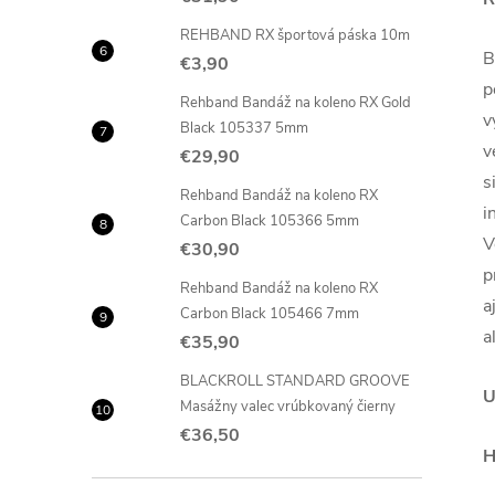
REHBAND RX športová páska 10m
B
€3,90
p
Rehband Bandáž na koleno RX Gold
v
Black 105337 5mm
v
€29,90
s
Rehband Bandáž na koleno RX
i
Carbon Black 105366 5mm
V
€30,90
p
Rehband Bandáž na koleno RX
a
Carbon Black 105466 7mm
a
€35,90
BLACKROLL STANDARD GROOVE
U
Masážny valec vrúbkovaný čierny
€36,50
H