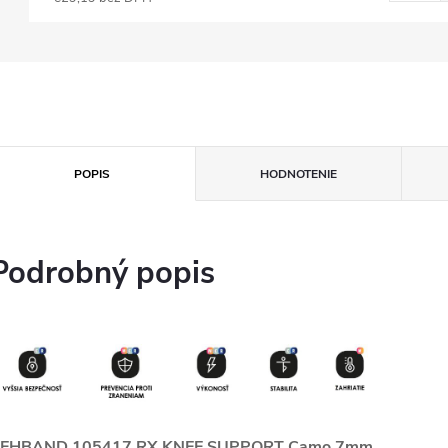
POPIS
HODNOTENIE
Podrobný popis
EHBAND 105417 RX KNEE SUPPORT Camo 7mm