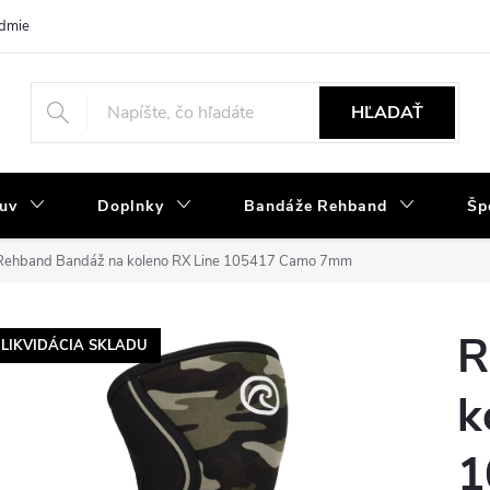
dmienky
Tabuľka velkostí
Výmena a reklamácia
Moja objedná
HĽADAŤ
uv
Doplnky
Bandáže Rehband
Šp
Rehband Bandáž na koleno RX Line 105417 Camo 7mm
R
LIKVIDÁCIA SKLADU
k
1