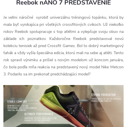
Reebok nANO 7 PREDSTAVENIE
Je veľmi náročné vyrobiť univerzálnu tréningovú topánku, ktorá by
mala byť vynikajúca pri všetkých crossfitových cvikoch. Už niekoľko
rokov Reebok spolupracuje s top atlétmi a vylepšuje svoju obuv na
základe ich poznatkov. Každoročne Reebok predstavoval novú
kolekciu tenisiek až pred Crossfit Games. Bol to dobrý marketingový
ťahák a vždy vyšla špeciálna edícia, ktorú mali na sebe aj atléti. Tento
rok spravil výnimku a prišiel s novým modelom už koncom januára,
čo bola podľa mňa reakcia na predstavený nový model Nike Metcon
3. Podarilo sa im prekonať predchádzajúci model?