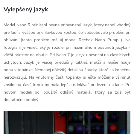
Vylepšený jazyk
Model Nano 5 priniesol pevne pripevnený jazyk, ktorý nebol vhodný
pre ľudí s vyššou priehlavkovou kosťou, čo spôsobovalo problém pri
obúvaní (tento problém má aj model Reebok Nano Pump ). Na
fotografii je vidieť, aký je rozdiel pri maximálnom posunutí jazyka -
väčší priestor na obutie. Pri Nano 7 je jazyk upevnení na elastických
úchytoch. Jazyk je viacej priedušný, taktiež mäkší a lepšie fixuje
nohu v topánke. Nemenej dôležitý detail sú šnúrky, ktoré sa konečne
nerozväzujú. Na vnútornej časti topánky si ešte môžeme všimnúť
zosilnenú časť, ktorá by mala lepšie odolávať pri lezení na lane. Pri
novom modeli bol použitý odlišný materiál, ktorý sa zdá byť
dostatočne odolný.