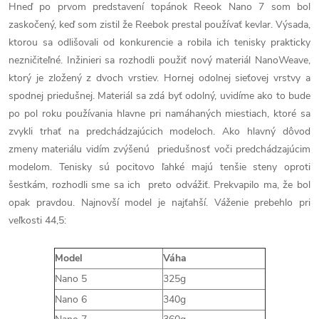
Hneď po prvom predstavení topánok Reeok Nano 7 som bol
zaskočený, keď som zistil že Reebok prestal používať kevlar. Výsada,
ktorou sa odlišovali od konkurencie a robila ich tenisky prakticky
nezničiteľné. Inžinieri sa rozhodli použiť nový materiál NanoWeave,
ktorý je zložený z dvoch vrstiev. Hornej odolnej sieťovej vrstvy a
spodnej priedušnej. Materiál sa zdá byť odolný, uvidíme ako to bude
po pol roku používania hlavne pri namáhaných miestiach, ktoré sa
zvykli trhať na predchádzajúcich modeloch. Ako hlavný dôvod
zmeny materiálu vidím zvýšenú priedušnosť voči predchádzajúcim
modelom. Tenisky sú pocitovo ľahké majú tenšie steny oproti
šestkám, rozhodli sme sa ich preto odvážiť. Prekvapilo ma, že bol
opak pravdou. Najnovší model je najťahší. Váženie prebehlo pri
veľkosti 44,5:
Model
Váha
Nano 5
325g
Nano 6
340g