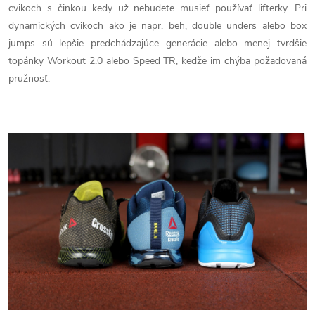
cvikoch s činkou kedy už nebudete musieť používať lifterky. Pri
dynamických cvikoch ako je napr. beh, double unders alebo box
jumps sú lepšie predchádzajúce generácie alebo menej tvrdšie
topánky Workout 2.0 alebo Speed TR, kedže im chýba požadovaná
pružnosť.