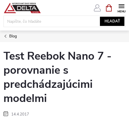
Prejsť
NÁKUPN
KOŠÍK
na
obsah
HĽADAŤ
Blog
Test Reebok Nano 7 -
porovnanie s
predchádzajúcimi
modelmi
14.4.2017