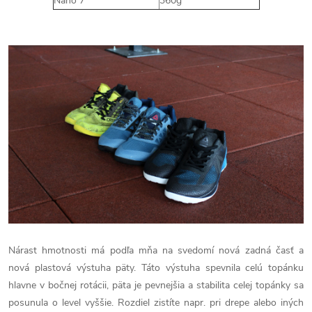
Nano 7
360g
Nárast hmotnosti má podľa mňa na svedomí nová zadná časť a
nová plastová výstuha päty. Táto výstuha spevnila celú topánku
hlavne v bočnej rotácii, päta je pevnejšia a stabilita celej topánky sa
posunula o level vyššie. Rozdiel zistíte napr. pri drepe alebo iných