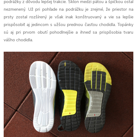
podrážky z dôvodu lepšej trakcie. Sklon medzi pätou a špičkou ostal
nezmenený. Už pri pohľade na podrážku je zrejmé, že priestor na
prsty zostal rozšírený je však inak konštruovaný a vie sa lepšie
prispôsobiť aj jedincom s užšou prednou časťou chodidla. Topánky
sú aj pri prvom obutí pohodlnejšie a ihneď sa prispôsobia tvaru
vášho chodidla.