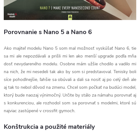
Porovnanie s Nano 5 a Nano 6
Ako majiteľ modelu Nano 5 som mal možnosť vyskúšať Nano 6, tie
sa mi ale nepozdávali a prišli mi len ako menší upgrade podľa mňa
dosť nevydareného modelu. Osobne mám užšie chodilo a vadilo mi
na nich, že mi nesedeli tak ako by som si predstavoval. Tenisky boli
síce pohodlnejšie, ľahšie sa obúvali a dali sa nosiť aj po celý deň ale
aj tak to nebol dôvod na zmenu. Chcel som počkať na budúci model,
ktorý bude naozaj výnimočný. Určite by stálo za námahu porovnať aj
s konkurenciou, ale rozhodol som sa porovnať s modelmi, ktoré sú
najviac zastúpené v crossfit gymoch.
Konštrukcia a použité materiály