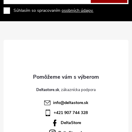
á
Súhlasím so spracovaním
osobných údajov.
p
ä
t
i
e
Deltastore.sk
info
@
deltastore.sk
+421 907 744 328
DeltaStore