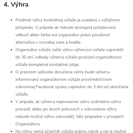
4. Výhra
Predmet výhry konkrétnej súťaže je uvedený v súťažnom
príspevku. V prípade ak nebude dostupná požadovaná
veľkosť alebo farba má organizátor právo ponúknuť
alternatívu v rovnakej cene a kvalite.
Organizátor súťaže zašle výhru výhercovi súťaže najneskôr
do 30 dní, odkedy výherca súťaže poskytol organizátorovi
súťaže kompletné kontaktné údaje.
O presnom spôsobe doručenia výhry bude výherca
informovaný organizátorom súťaže prostredníctvom
súkromnej Facebook správy najneskor do 3 dní od ukončenia
súťaže.
V prípade, ak výherca neprevezme výhru (odmietne výhru
prevziať, alebo po dvoch pokusoch o odovzdanie výhry
nebude možné výhru odovzdať), táto prepadne v prospech
Organizátora.
Na výhru nemá účastník súťaže právny nárok a nie je možné