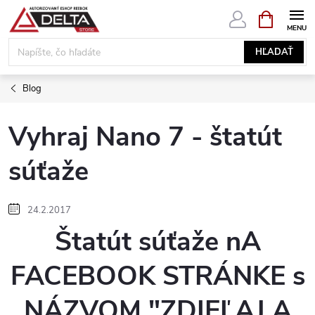
Prejsť
NÁKUPN
KOŠÍK
na
obsah
HĽADAŤ
Blog
Vyhraj Nano 7 - štatút
súťaže
24.2.2017
Štatút súťaže nA
FACEBOOK STRÁNKE s
NÁZVOM "ZDIEĽAJ A