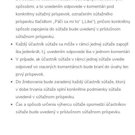
spôsobmi, a to uvedením odpovede v komentári pod
konkrétny súťažný príspevok, označením súťažného
príspevku tlačidlom „Páči sa mi to“ („Like“), pričom konkrétny
spôsob zapojenia do súťaže bude uvedený v príslušnom
súťažnom príspevku.
Každý účastník súťaže sa môže v rámci jednej súťaže zapojiť
iba jedenkrát, t.j. uvedením odpovede iba v jednom komentári.
V prípade, ak účastník súťaže v rámci jednej súťaže uvedie
odpoveď vo viacerých komentároch bude braní do úvahy len
prvý príspevok.
Do žrebovania bude zaradený každý účastník súťaže, ktorý
v dobe trvania súťaže splní konkrétne podmienky súťaže
uvedené v súťažnom príspevku.
Čas a spôsob určenia výhercu súťaže spomedzi účastníkov
súťaže bude uvedený v príslušnom súťažnom príspevku.