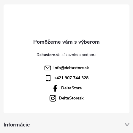
t
i
e
Deltastore.sk
info
@
deltastore.sk
+421 907 744 328
DeltaStore
DeltaStoresk
Informácie