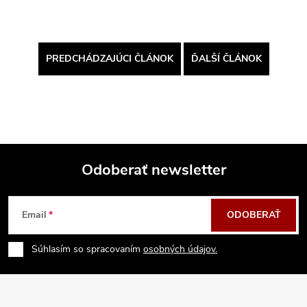
PREDCHÁDZAJÚCI ČLÁNOK
ĎALŠÍ ČLÁNOK
Odoberať newsletter
Z
Email
ODOBERAŤ
á
Súhlasím so spracovaním
osobných údajov.
p
ä