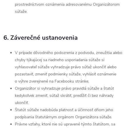
prostredníctvom oznámenia adresovanému Organizátorom
súťaže.
6. Záverečné ustanovenia
V prípade dôvodného podozrenia z podvodu, zneužitia alebo
chyby týkajúcej sa riadneho usporiadania súťaže si
vyhlasovateľ súťaže vyhradzuje právo súťaž ukončiť alebo
pozastaviť, zmeniť podmienky súťaže, vyhlásiť oznámenie
o výhre zverejnené na Facebooku stránke,
Organizátor si vyhradzuje právo pravidlá súťaže a štatút
kedykoľvek zmeniť, súťaž skrátiť, predĺžiť či bez náhrady
ukončiť.
Štatút súťaže nadobúda platnosť a účinnosť dňom jeho
podpísania štatutárnym orgánom Organizátora súťaže.
Právne vzťahy, ktoré nie sú upravené týmto štatútom, sa