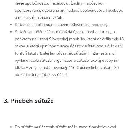
nie je spoločnosťou Facebook , žiadnym spôsobom
sponzorovaná, odobrená ani riadená spoločnosťou Facebook
a nemá s ňou žiaden vzťah.
Súťaž sa uskutočňuje na území Slovenskej republiky.
Súťaže sa môže zúčastniť každá fyzická osoba s trvalým
pobytom na území Slovenskej republiky, ktorá dovŕšila vek 18
rokov, a ktorá splní podmienky účasti v súťaži podľa článku V
tohto štatútu (ďalej len „účastník súťaže“).
Zamestnanci
vyhlasovateľa súťaže, organizátora súťaže, ako aj osoby im
blízke v zmysle ustanovenia § 116 Občianskeho zákonníka,
sú z účasti na súťaži vylúčení.
3. Priebeh súťaže
Do súťaže sa účastník súťaže môže zapojiť nasledovnými