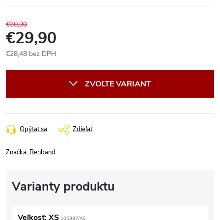
€30,90
€29,90
€28,48 bez DPH
Jednotková
cena:
ZVOĽTE VARIANT
Opýtať sa
Zdieľať
Značka:
Rehband
Veľkosť: XS
105337/XS