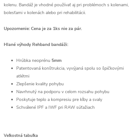
kolenu. Bandáž je vhodné používať aj pri problémoch s kolenami,
bolesťami v kolenách alebo pri rehabilitácii.
Upozornenie: Cena je za 1ks nie za pár.
Hlané výhody Rehband bandáži:
Hrúbka neoprénu
5mm
Patentovaná konštrukcia, vyvýjaná spolu so špičkovými
atlétmi
Zlepšenie kvality pohybu
Navrhnutý na podporu v celom rozsahu pohybu
Poskytuje teplo a kompresiu pre kĺby a svaly
Schválené IPF a IWF pri RAW súťažiach
Veľkostná tabuľka