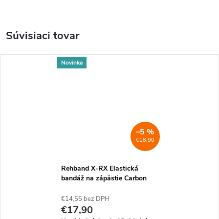
Súvisiaci tovar
Novinka
–5 %
€18,90
Rehband X-RX Elastická
bandáž na zápästie Carbon
Black
€14,55 bez DPH
€17,90