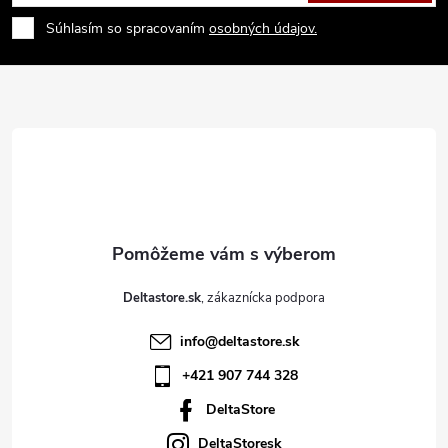
á
Súhlasím so spracovaním
osobných údajov.
p
ä
t
i
e
Deltastore.sk
info
@
deltastore.sk
+421 907 744 328
DeltaStore
DeltaStoresk