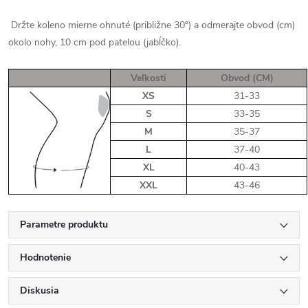
Držte koleno mierne ohnuté (približne 30º) a odmerajte obvod (cm)
okolo nohy, 10 cm pod patelou (jabĺčko).
Veľkosti
Obvod (CM)
XS
31-33
S
33-35
M
35-37
L
37-40
XL
40-43
XXL
43-46
Parametre produktu
Hodnotenie
Diskusia