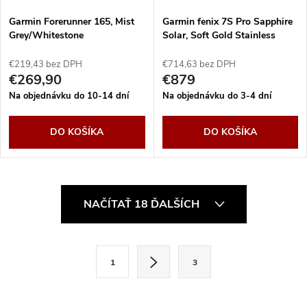
Garmin Forerunner 165, Mist
Garmin fenix 7S Pro Sapphire
Grey/Whitestone
Solar, Soft Gold Stainless
Steel, Light Sand Band
€219,43 bez DPH
€714,63 bez DPH
€269,90
€879
Na objednávku do 10-14 dní
Na objednávku do 3-4 dní
DO KOŠÍKA
DO KOŠÍKA
O
NAČÍTAŤ 18 ĎALŠÍCH
v
l
S
1
3
t
á
r