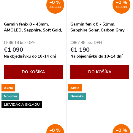
–0 %
–0 %
€1 099
€1 199
Garmin fenix 8 - 43mm,
Garmin fenix 8 - 51mm,
AMOLED, Sapphire, Soft Gold,
Sapphire Solar, Carbon Gray
Fog Gray/Dark Sandstone
DLC Titanium, Black/Pebble
band
Gray band
€886,18 bez DPH
€967,48 bez DPH
€1 090
€1 190
Na objednávku do 10-14 dní
Na objednávku do 10-14 dní
DO KOŠÍKA
DO KOŠÍKA
Akcia
Akcia
Novinka
Novinka
LIKVIDÁCIA SKLADU
–0 %
–0 %