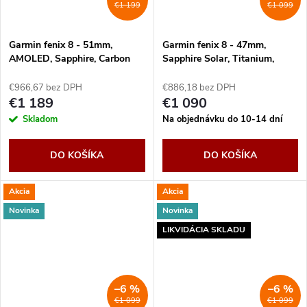
€1 199
€1 099
Garmin fenix 8 - 51mm,
Garmin fenix 8 - 47mm,
AMOLED, Sapphire, Carbon
Sapphire Solar, Titanium,
Gray DLC Titanium,
Yellow/Graphite band
Black/Pebble Gray band
€966,67 bez DPH
€886,18 bez DPH
€1 189
€1 090
Skladom
Na objednávku do 10-14 dní
DO KOŠÍKA
DO KOŠÍKA
Akcia
Akcia
Novinka
Novinka
LIKVIDÁCIA SKLADU
–6 %
–6 %
€1 099
€1 099