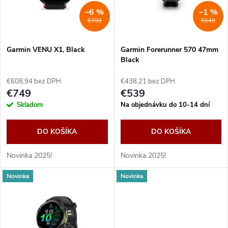
n
i
–6 %
–1 %
€799
€549
i
s
e
Garmin VENU X1, Black
Garmin Forerunner 570 47mm
Black
p
p
€608,94 bez DPH
€438,21 bez DPH
r
€749
€539
r
Skladom
Na objednávku do 10-14 dní
o
o
DO KOŠÍKA
DO KOŠÍKA
d
d
Novinka 2025!
Novinka 2025!
u
Novinka
Novinka
u
k
k
t