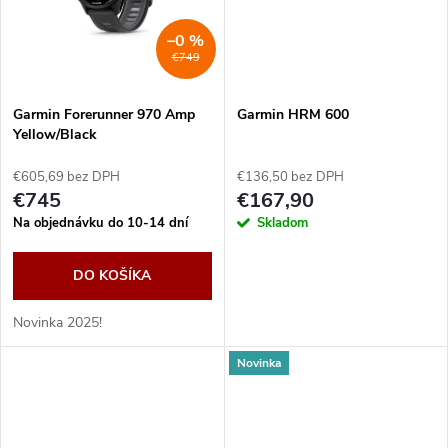
t
o
–0 %
o
€749
v
v
Garmin Forerunner 970 Amp
Garmin HRM 600
Yellow/Black
€605,69 bez DPH
€136,50 bez DPH
€745
€167,90
Na objednávku do 10-14 dní
Skladom
DO KOŠÍKA
Novinka 2025!
Novinka