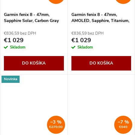
Garmin fenix 8 - 47mm,
Garmin fenix 8 - 47mm,
Sapphire Solar, Carbon Gray
AMOLED, Sapphire, Titanium,
DLC, Black/Pebble Gray band
Spark Orange/Graphite band
€836,59 bez DPH
€836,59 bez DPH
€1 029
€1 029
Skladom
Skladom
DO KOŠÍKA
DO KOŠÍKA
Novinka
–3 %
–7 %
€279,90
€949