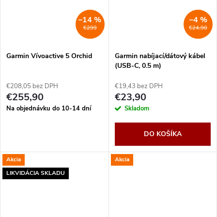
–14 %
–4 %
€299
€24,90
Garmin Vívoactive 5 Orchid
Garmin nabíjací/dátový kábel
(USB-C, 0.5 m)
€208,05 bez DPH
€19,43 bez DPH
€255,90
€23,90
Na objednávku do 10-14 dní
Skladom
DO KOŠÍKA
Akcia
Akcia
LIKVIDÁCIA SKLADU