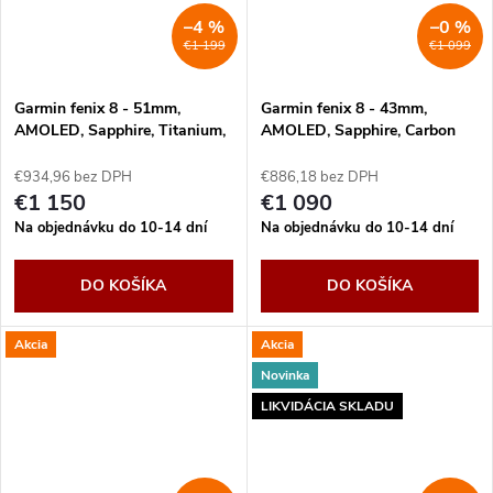
–4 %
–0 %
€1 199
€1 099
Garmin fenix 8 - 51mm,
Garmin fenix 8 - 43mm,
AMOLED, Sapphire, Titanium,
AMOLED, Sapphire, Carbon
Spark Orange/Graphite band
Gray DLC Titanium,
Black/Pebble Gray band
€934,96 bez DPH
€886,18 bez DPH
€1 150
€1 090
Na objednávku do 10-14 dní
Na objednávku do 10-14 dní
DO KOŠÍKA
DO KOŠÍKA
Akcia
Akcia
Novinka
LIKVIDÁCIA SKLADU