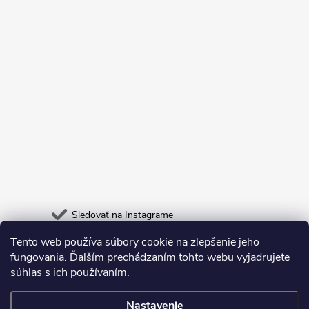
Sledovať na Instagrame
Tento web používa súbory cookie na zlepšenie jeho
Heureka.sk
Odpadneš.sk
fungovania. Ďalším prechádzaním tohto webu vyjadrujete
súhlas s ich používaním.
Nastavenie