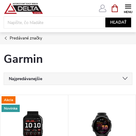
Prejsť
NÁKUPN
KOŠÍK
na
obsah
HĽADAŤ
Predávané značky
Garmin
R
Najpredávanejšie
a
Najlacnejšie
V
Akcia
Najdrahšie
d
Novinka
ý
Abecedne
e
p