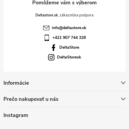
e
p
Deltastore.sk
i
info
@
deltastore.sk
s
+421 907 744 328
u
DeltaStore
DeltaStoresk
Informácie
Prečo nakupovať u nás
Instagram