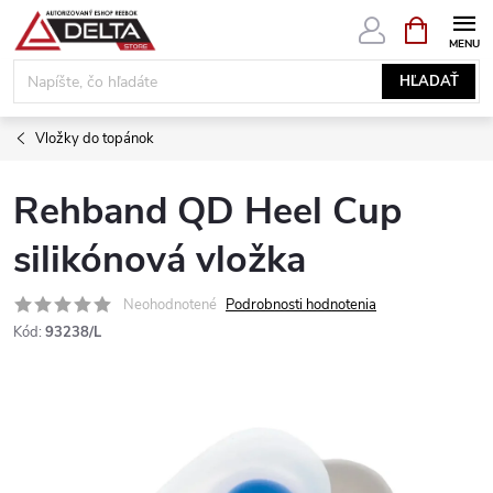
Prejsť
NÁKUPN
KOŠÍK
na
obsah
HĽADAŤ
Vložky do topánok
Rehband QD Heel Cup
silikónová vložka
Neohodnotené
Podrobnosti hodnotenia
Kód:
93238/L