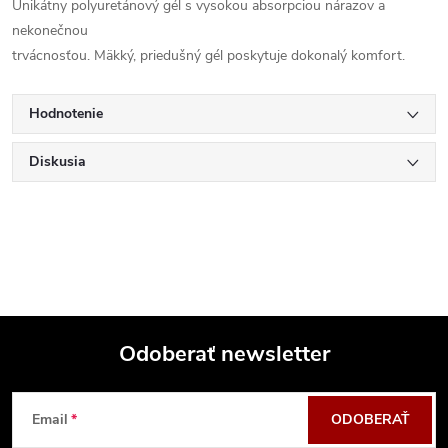
Unikátny polyuretánový gél s vysokou absorpciou nárazov a
nekonečnou
trvácnosťou. Mäkký, priedušný gél poskytuje dokonalý komfort.
Hodnotenie
Diskusia
Odoberať newsletter
Z
Email
ODOBERAŤ