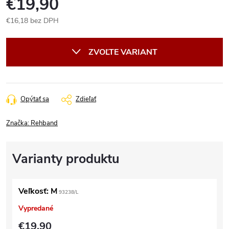
€19,90
€16,18 bez DPH
Jednotková
cena:
ZVOĽTE VARIANT
Opýtať sa
Zdieľať
Značka:
Rehband
Veľkosť: M
93238/L
Vypredané
€19,90