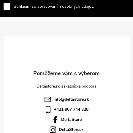
á
Súhlasím so spracovaním
osobných údajov.
p
ä
t
i
e
Deltastore.sk
info
@
deltastore.sk
+421 907 744 328
DeltaStore
DeltaStoresk