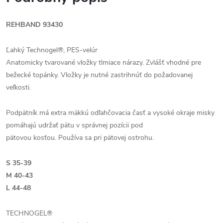
REHBAND 93430
Ľahký Technogel®, PES-velúr
Anatomicky tvarované vložky tlmiace nárazy. Zvlášť vhodné pre
bežecké topánky. Vložky je nutné zastrihnúť do požadovanej
veľkosti.
Podpätník má extra mäkkú odľahčovacia časť a vysoké okraje misky
pomáhajú udržať pätu v správnej pozícii pod
pätovou kosťou. Používa sa pri pätovej ostrohu.
S 35-39
M 40-43
L 44-48
TECHNOGEL®