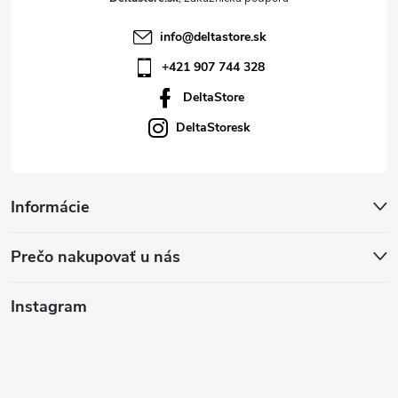
info
@
deltastore.sk
+421 907 744 328
DeltaStore
DeltaStoresk
Informácie
Prečo nakupovať u nás
Instagram