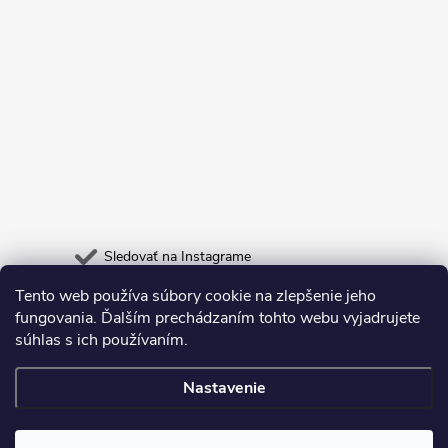
Sledovať na Instagrame
Tento web používa súbory cookie na zlepšenie jeho
Heureka.sk
Odpadneš.sk
fungovania. Ďalším prechádzaním tohto webu vyjadrujete
súhlas s ich používaním.
Nastavenie
Copyright 2026
Deltastore
. Všetky práva vyhradené.