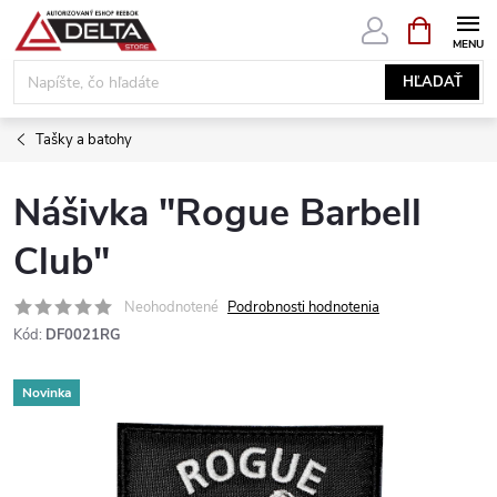
Prejsť
NÁKUPN
KOŠÍK
na
obsah
HĽADAŤ
Tašky a batohy
Nášivka "Rogue Barbell
Club"
Neohodnotené
Podrobnosti hodnotenia
Kód:
DF0021RG
Novinka