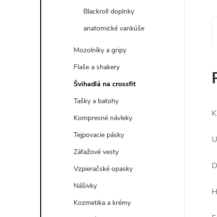
Blackroll doplnky
anatomické vankúše
Mozolníky a gripy
Flaše a shakery
Švihadlá na crossfit
Tašky a batohy
K
Kompresné návleky
Tejpovacie pásky
U
Záťažové vesty
D
Vzpieračské opasky
Nášivky
H
Kozmetika a krémy