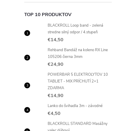
TOP 10 PRODUKTOV
BLACKROLL Loop band - zelená
stredne silný odpor / 4.stupeň
€14,50
Rehband Bandáž na koleno RX Line
105206 čierna 3mm
€24,90
POWERBAR 5 ELEKTROLYTOV 10
TABLIET - MIX PRÍCHUTÍ 2+1
ZDARMA
€14,90
Lanko do švihadla 3m - závodné
€4,50
BLACKROLL STANDARD Masážny
valec dúhový