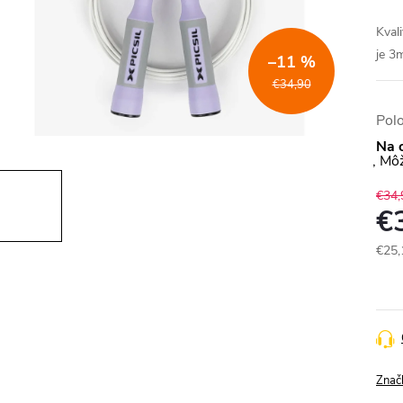
Kval
je 3
–11 %
€34,90
Pol
Na 
€34,
€
€25,
Jedn
cena
Znač