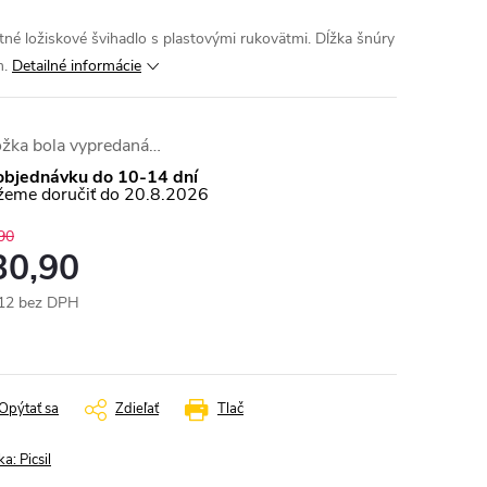
itné ložiskové švihadlo s plastovými rukovätmi. Dĺžka šnúry
m.
Detailné informácie
ožka bola vypredaná…
objednávku do 10-14 dní
20.8.2026
90
30,90
12 bez DPH
otková
:
Opýtať sa
Zdieľať
Tlač
ka:
Picsil