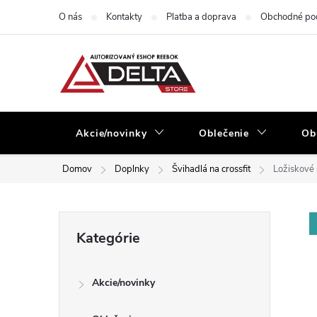
Prejsť
O nás
Kontakty
Platba a doprava
Obchodné po
na
obsah
Akcie/novinky
Oblečenie
Ob
Domov
Doplnky
Švihadlá na crossfit
Ložiskové 
B
Preskočiť
Kategórie
kategórie
o
Akcie/novinky
č