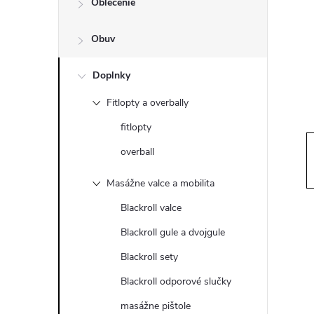
Oblečenie
n
Obuv
ý
p
Doplnky
Fitlopty a overbally
a
fitlopty
n
overball
e
Masážne valce a mobilita
Blackroll valce
l
Blackroll gule a dvojgule
Blackroll sety
Blackroll odporové slučky
masážne pištole