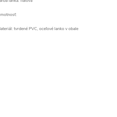
arba lanka: fialová
motnosť:
ateriál: tvrdené PVC, oceľové lanko v obale