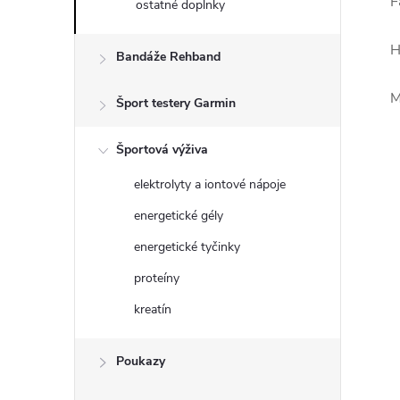
F
ostatné doplnky
H
Bandáže Rehband
M
Šport testery Garmin
Športová výživa
elektrolyty a iontové nápoje
energetické gély
energetické tyčinky
proteíny
kreatín
Poukazy