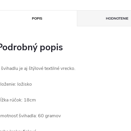
POPIS
HODNOTENIE
Podrobný popis
 švihadlu je aj štýlové textilné vrecko.
loženie: ložisko
ĺžka rúčok: 18cm
motnosť švihadla: 60 gramov