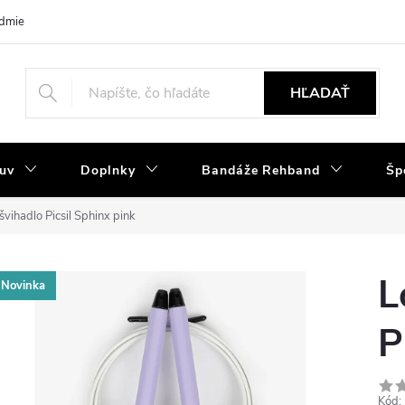
dmienky
Tabuľka velkostí
Výmena a reklamácia
Moja objedná
HĽADAŤ
uv
Doplnky
Bandáže Rehband
Šp
švihadlo Picsil Sphinx pink
L
Novinka
P
Kód: