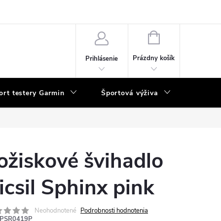
vka
NÁKUPNÝ
KOŠÍK
Prázdny košík
Prihlásenie
ort testery Garmin
Športová výživa
Poukaz
ožiskové švihadlo
icsil Sphinx pink
Neohodnotené
Podrobnosti hodnotenia
PSR0419P