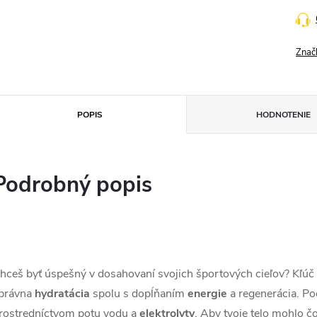
Znač
POPIS
HODNOTENIE
Podrobný popis
hceš byť úspešný v dosahovaní svojich športových cieľov? Kľúč 
právna
hydratácia
spolu s dopĺňaním
energie
a regenerácia. P
rostredníctvom potu vodu a
elektrolyty
. Aby tvoje telo mohlo č