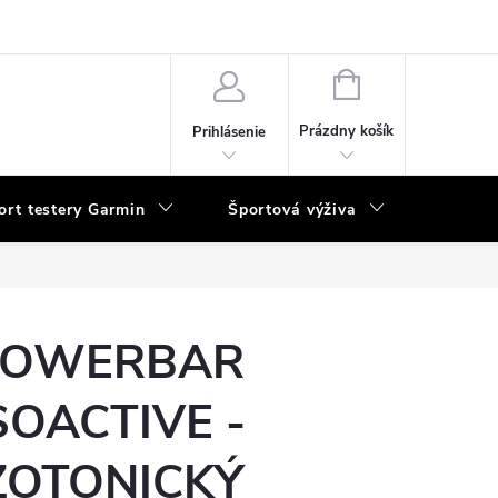
vka
NÁKUPNÝ
KOŠÍK
Prázdny košík
Prihlásenie
ort testery Garmin
Športová výživa
Poukaz
POWERBAR
SOACTIVE -
ZOTONICKÝ