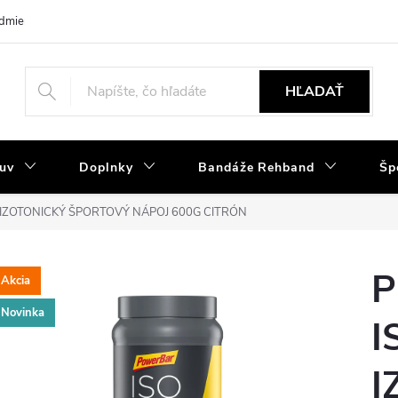
dmienky
Tabuľka velkostí
Výmena a reklamácia
Moja objedná
HĽADAŤ
uv
Doplnky
Bandáže Rehband
Šp
IZOTONICKÝ ŠPORTOVÝ NÁPOJ 600G CITRÓN
Akcia
Novinka
I
I