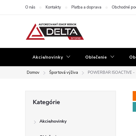
Prejsť
O nás
Kontakty
Platba a doprava
Obchodné po
na
obsah
Akcie/novinky
Oblečenie
Ob
Domov
Športová výživa
POWERBAR ISOACTIVE - 
B
Preskočiť
Kategórie
kategórie
o
Akcie/novinky
č