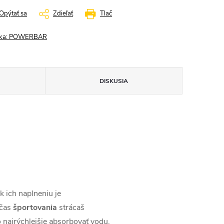
Opýtať sa
Zdieľať
Tlač
ka:
POWERBAR
DISKUSIA
k ich naplneniu je
očas
športovania
strácaš
o najrýchlejšie absorbovať vodu,