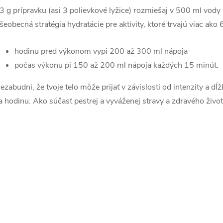
3 g prípravku (asi 3 polievkové lyžice) rozmiešaj v 500 ml vody
šeobecná stratégia hydratácie pre aktivity, ktoré trvajú viac ako
hodinu pred výkonom vypi 200 až 300 ml nápoja
počas výkonu pi 150 až 200 ml nápoja každých 15 minút.
ezabudni, že tvoje telo môže prijať v závislosti od intenzity a d
a hodinu. Ako súčasť pestrej a vyváženej stravy a zdravého život