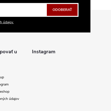
ODOBERAŤ
h údajov.
povať u
Instagram
kup
ogram
 eshop
ných údajov