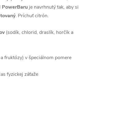
od PowerBaru
je navrhnutý tak, aby si
atovaný
. Príchuť citrón.
tov
(sodík, chlorid, draslík, horčík a
y a fruktózy) v špeciálnom pomere
as fyzickej záťaže