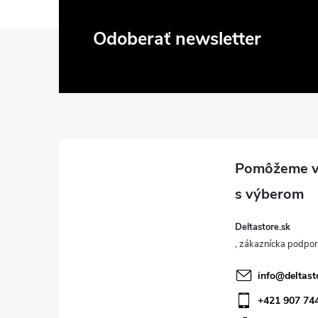
Z
Odoberať newsletter
á
p
ä
t
i
Deltastore.sk
e
info
@
deltast
+421 907 74