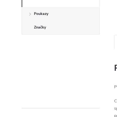
Poukazy
Značky
P
C
s
p