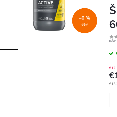
Š
–6 %
6
€17
Kód:
€17
€
€13,
Jedn
cena