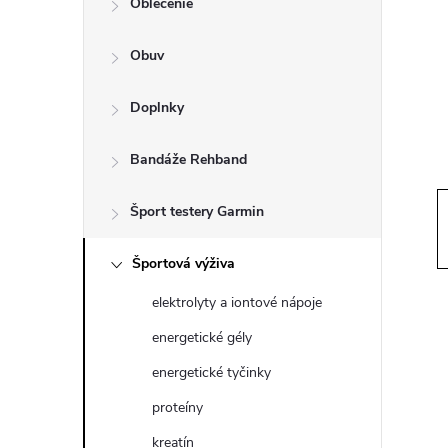
Oblečenie
n
Obuv
ý
p
Doplnky
a
Bandáže Rehband
n
Šport testery Garmin
e
Športová výživa
elektrolyty a iontové nápoje
l
energetické gély
energetické tyčinky
proteíny
kreatín