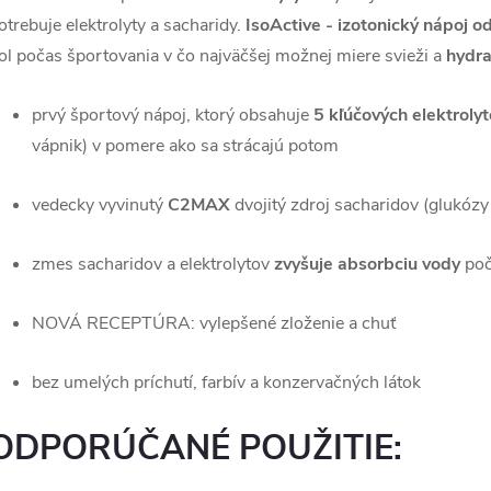
otrebuje elektrolyty a sacharidy.
IsoActive - izotonický nápoj 
ol počas športovania v čo najväčšej možnej miere svieži a
hydr
prvý športový nápoj, ktorý obsahuje
5 kľúčových elektroly
vápnik) v pomere ako sa strácajú potom
vedecky vyvinutý
C2MAX
dvojitý zdroj sacharidov (glukóz
zmes sacharidov a elektrolytov
zvyšuje absorbciu vody
poč
NOVÁ RECEPTÚRA: vylepšené zloženie a chuť
bez umelých príchutí, farbív a konzervačných látok
ODPORÚČANÉ POUŽITIE: