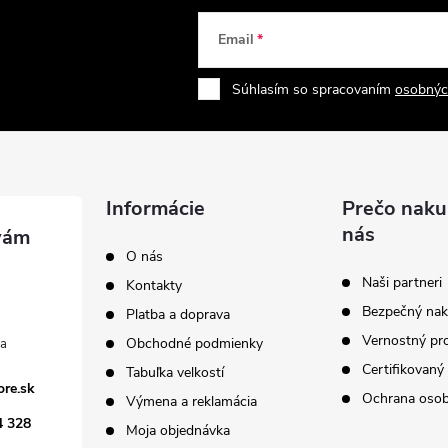
Email
Súhlasím so spracovaním
osobnýc
Informácie
Prečo naku
nás
O nás
Naši partneri
Kontakty
Bezpečný na
Platba a doprava
Vernostný pr
Obchodné podmienky
Certifikovaný
Tabuľka velkostí
ore.sk
Ochrana osob
Výmena a reklamácia
4 328
Moja objednávka