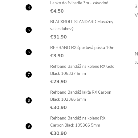
Lanko do švihadla 3m - závodné
3
€4,50
V
BLACKROLL STANDARD Masážny
valec dúhový
€31,90
REHBAND RX športová páska 10m
N
€3,90
z
Rehband Bandáž na koleno RX Gold
Black 105337 5mm
€29,90
Rehband Bandáž lakťa RX Carbon
Black 102366 5mm
€30,90
Rehband Bandáž na koleno RX
Carbon Black 105366 5mm
€30,90