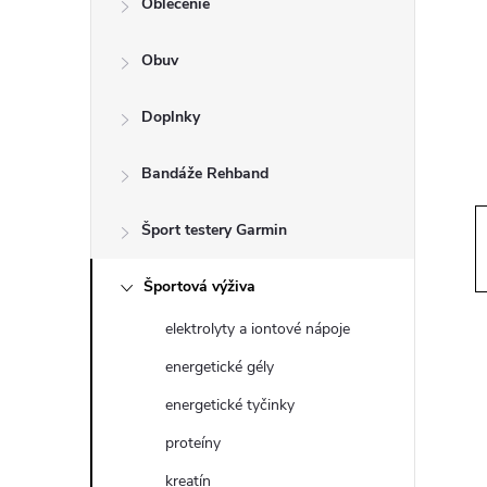
Oblečenie
n
Obuv
ý
p
Doplnky
a
Bandáže Rehband
n
Šport testery Garmin
e
Športová výživa
elektrolyty a iontové nápoje
l
energetické gély
energetické tyčinky
proteíny
kreatín