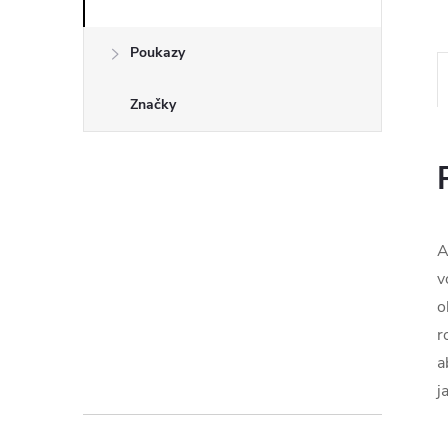
Poukazy
Značky
A
v
o
r
a
j