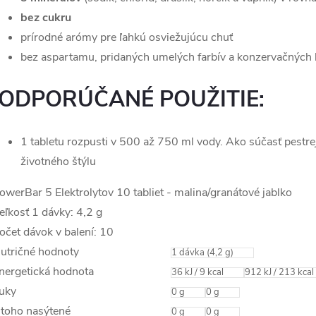
bez cukru
prírodné arómy pre ľahkú osviežujúcu chuť
bez aspartamu, pridaných umelých farbív a konzervačných 
ODPORÚČANÉ POUŽITIE:
1 tabletu rozpusti v 500 až 750 ml vody. Ako súčasť pestre
životného štýlu
owerBar 5 Elektrolytov 10 tabliet - malina/granátové jablko
eľkosť 1 dávky: 4,2 g
očet dávok v balení: 10
utričné hodnoty
1 dávka
(4,2 g)
nergetická hodnota
36
kJ
/
9
kcal
912
kJ
/
213
kcal
uky
0
g
0
g
 toho nasýtené
0
g
0
g