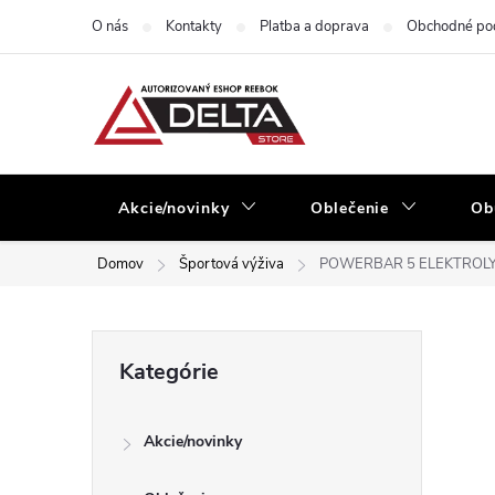
Prejsť
O nás
Kontakty
Platba a doprava
Obchodné po
na
obsah
Akcie/novinky
Oblečenie
Ob
Domov
Športová výživa
POWERBAR 5 ELEKTROLYTOV
B
Preskočiť
Kategórie
kategórie
o
Akcie/novinky
č