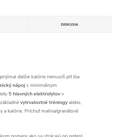
DISKUSIA
prijímal ďalšie kalórie nemusíš piť iba
nický nápoj
s minimálnym
lety
5 hlavných elektrolytov
v
e základné
vytrvalostné tréningy
alebo,
y a kalórie. Príchuť malina/granátové
vnakom pomere ako sa strácajú pri potení