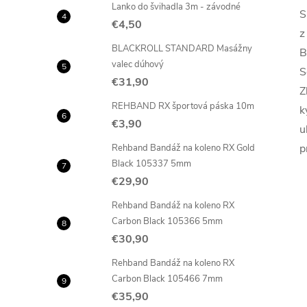
Lanko do švihadla 3m - závodné
S
€4,50
z
BLACKROLL STANDARD Masážny
B
valec dúhový
S
€31,90
Z
REHBAND RX športová páska 10m
k
€3,90
u
p
Rehband Bandáž na koleno RX Gold
Black 105337 5mm
€29,90
Rehband Bandáž na koleno RX
Carbon Black 105366 5mm
€30,90
Rehband Bandáž na koleno RX
Carbon Black 105466 7mm
€35,90