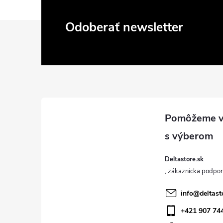
Z
Odoberať newsletter
á
p
ä
t
i
Deltastore.sk
e
info
@
deltast
+421 907 74