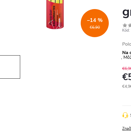
g
–14 %
€6,90
Kód:
Pol
Na 
€6,9
€
€4,9
Jedn
cena
Znač