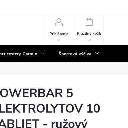
vka
NÁKUPNÝ
KOŠÍK
Prázdny košík
Prihlásenie
ort testery Garmin
Športová výživa
Poukaz
OWERBAR 5
LEKTROLYTOV 10
ABLIET - ružový