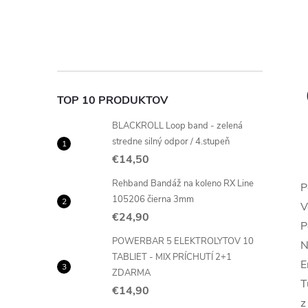
TOP 10 PRODUKTOV
BLACKROLL Loop band - zelená
stredne silný odpor / 4.stupeň
€14,50
Rehband Bandáž na koleno RX Line
P
105206 čierna 3mm
V
€24,90
P
POWERBAR 5 ELEKTROLYTOV 10
N
TABLIET - MIX PRÍCHUTÍ 2+1
E
ZDARMA
T
€14,90
z