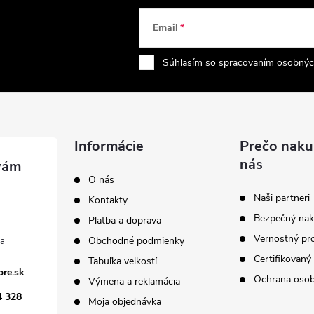
Email
Súhlasím so spracovaním
osobnýc
Informácie
Prečo naku
nás
O nás
Naši partneri
Kontakty
Bezpečný na
Platba a doprava
Vernostný pr
Obchodné podmienky
Certifikovaný
Tabuľka velkostí
ore.sk
Ochrana osob
Výmena a reklamácia
4 328
Moja objednávka