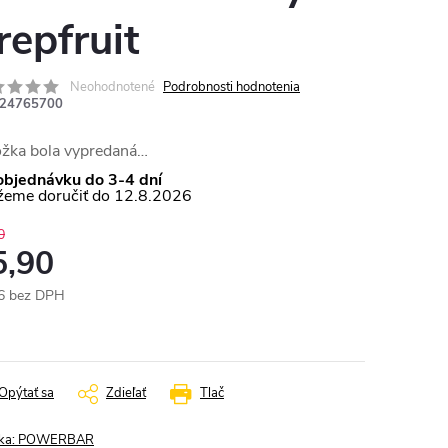
repfruit
Neohodnotené
Podrobnosti hodnotenia
24765700
ožka bola vypredaná…
objednávku do 3-4 dní
12.8.2026
0
5,90
6 bez DPH
otková
:
Opýtať sa
Zdieľať
Tlač
ka:
POWERBAR