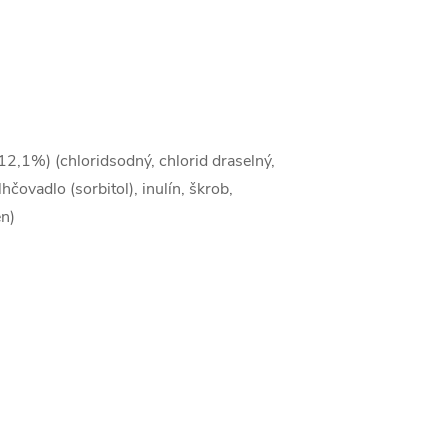
 (12,1%) (chloridsodný, chlorid draselný,
hčovadlo (sorbitol), inulín, škrob,
én)