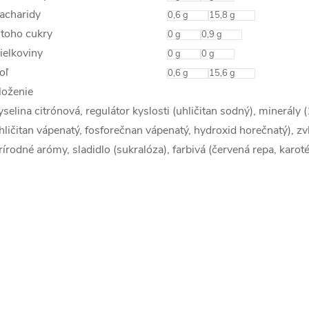
acharidy
0,6
g
15,8
g
 toho cukry
0
g
0,9
g
ielkoviny
0
g
0
g
oľ
0,6
g
15,6
g
loženie
yselina citrónová, regulátor kyslosti (uhličitan sodný), minerály
hličitan vápenatý, fosforečnan vápenatý, hydroxid horečnatý), zvl
rírodné arómy, sladidlo (sukralóza), farbivá (červená repa, karot