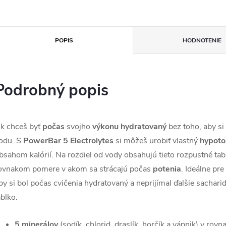
POPIS
HODNOTENIE
Podrobný popis
k chceš byť
počas
svojho
výkonu hydratovaný
bez toho, aby si 
odu. S
PowerBar 5 Electrolytes
si môžeš urobiť vlastný
hypoto
bsahom kalórií. Na rozdiel od vody obsahujú tieto rozpustné tab
ovnakom pomere v akom sa strácajú počas
potenia
. Ideálne pr
by si bol počas cvičenia hydratovaný a neprijímal ďalšie sacharid
ablko.
5 minerálov
(sodík, chlorid, draslík, horčík a vápnik) v ro