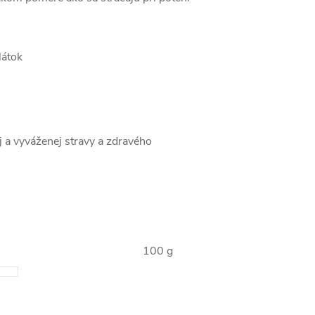
látok
j a vyváženej stravy a zdravého
100 g