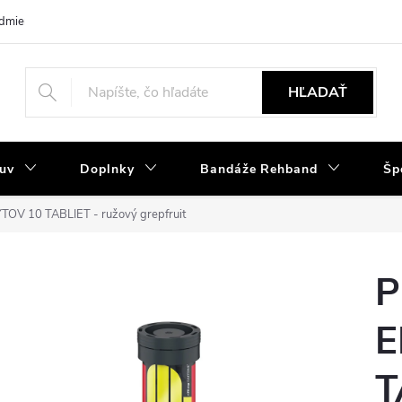
dmienky
Tabuľka velkostí
Výmena a reklamácia
Moja objedná
HĽADAŤ
uv
Doplnky
Bandáže Rehband
Šp
 10 TABLIET - ružový grepfruit
P
E
T