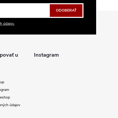
ODOBERAŤ
h údajov.
povať u
Instagram
kup
ogram
 eshop
ných údajov