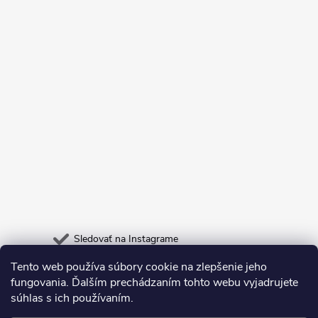
Sledovať na Instagrame
Tento web používa súbory cookie na zlepšenie jeho
Heureka.sk
Odpadneš.sk
fungovania. Ďalším prechádzaním tohto webu vyjadrujete
súhlas s ich používaním.