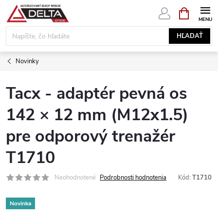
Prejsť
NÁKUPN
KOŠÍK
na
obsah
HĽADAŤ
Novinky
Tacx - adaptér pevná os
142 × 12 mm (M12x1.5)
pre odporový trenažér
T1710
Neohodnotené
Podrobnosti hodnotenia
Kód:
T1710
Novinka