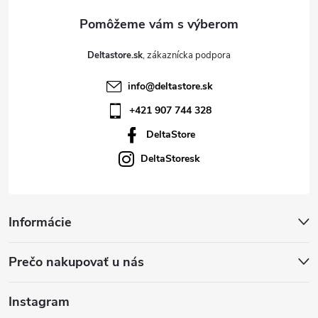
e
Deltastore.sk
info
@
deltastore.sk
+421 907 744 328
DeltaStore
DeltaStoresk
Informácie
Prečo nakupovať u nás
Instagram