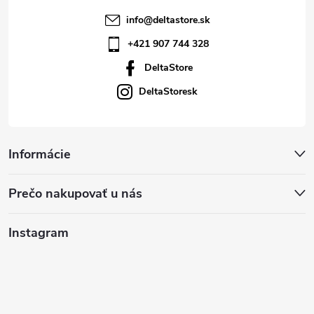
info
@
deltastore.sk
+421 907 744 328
DeltaStore
DeltaStoresk
Informácie
Prečo nakupovať u nás
Instagram