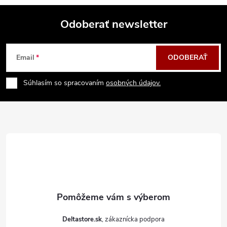
Odoberať newsletter
Z
Email
ODOBERAŤ
á
Súhlasím so spracovaním
osobných údajov.
p
ä
t
i
e
Deltastore.sk