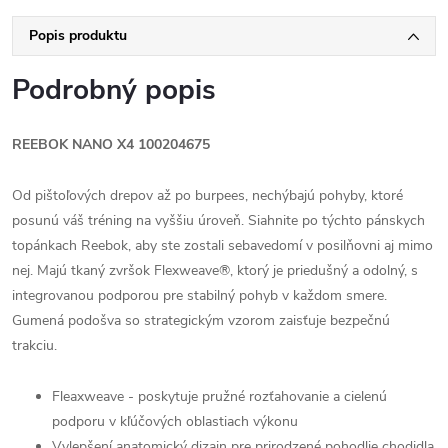
Popis produktu
Podrobný popis
REEBOK NANO X4 100204675
Od pištoľových drepov až po burpees, nechýbajú pohyby, ktoré
posunú váš tréning na vyššiu úroveň. Siahnite po týchto pánskych
topánkach Reebok, aby ste zostali sebavedomí v posilňovni aj mimo
nej. Majú tkaný zvršok Flexweave®, ktorý je priedušný a odolný, s
integrovanou podporou pre stabilný pohyb v každom smere.
Gumená podošva so strategickým vzorom zaisťuje bezpečnú
trakciu.
Fleaxweave - poskytuje pružné rozťahovanie a cielenú
podporu v kľúčových oblastiach výkonu
Vylepšení anatomický dizajn pre prirodzené pohodlie chodidla