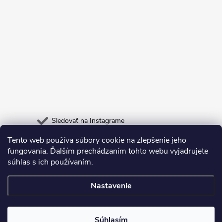
Sledovať na Instagrame
Tento web používa súbory cookie na zlepšenie jeho
Heureka.sk
Odpadneš.sk
fungovania. Ďalším prechádzaním tohto webu vyjadrujete
súhlas s ich používaním.
Nastavenie
Copyright 2026
Deltastore
. Všetky práva vyhradené.
Súhlasím