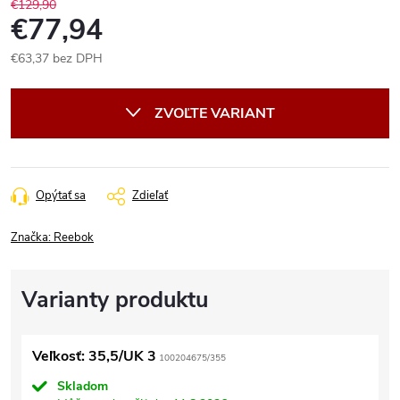
€129,90
€77,94
€63,37 bez DPH
Jednotková
cena:
ZVOĽTE VARIANT
Opýtať sa
Zdieľať
Značka:
Reebok
Veľkosť: 35,5/UK 3
100204675/355
Skladom