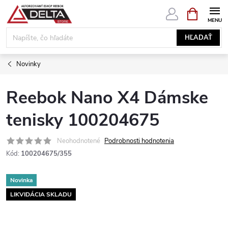
Prejsť
NÁKUPN
KOŠÍK
na
obsah
HĽADAŤ
Novinky
Reebok Nano X4 Dámske
tenisky 100204675
Neohodnotené
Podrobnosti hodnotenia
Kód:
100204675/355
Novinka
LIKVIDÁCIA SKLADU