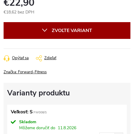
€22,90
€18,62 bez DPH
Jednotková
cena:
ZVOĽTE VARIANT
Opýtať sa
Zdieľať
Značka:
Forward-Fitness
Veľkosť: S
FW008/S
Skladom
Môžeme doručiť do
11.8.2026