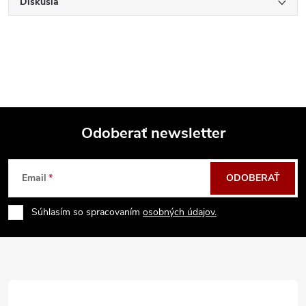
Diskusia
Odoberať newsletter
Z
Email
ODOBERAŤ
á
Súhlasím so spracovaním
osobných údajov.
p
ä
t