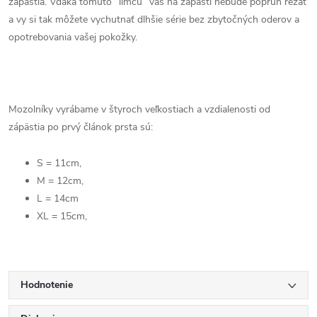
zápästia. Vďaka tomuto “límcu” vás na zápästí nebude popruh rezať
a vy si tak môžete vychutnať dlhšie série bez zbytočných oderov a
opotrebovania vašej pokožky.
Mozolníky vyrábame v štyroch veľkostiach a vzdialenosti od
zápästia po prvý článok prsta sú:
S = 11cm,
M = 12cm,
L = 14cm
XL = 15cm,
Hodnotenie