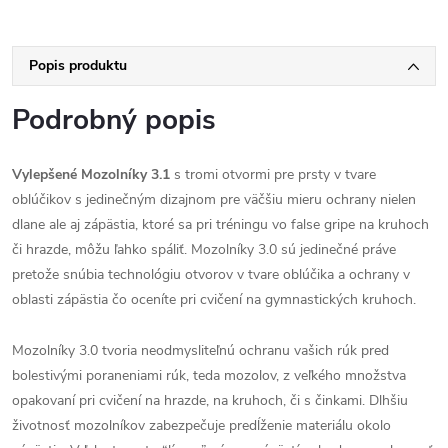
Popis produktu
Podrobný popis
Vylepšené Mozolníky 3.1
s tromi otvormi pre prsty v tvare
oblúčikov s jedinečným dizajnom pre väčšiu mieru ochrany nielen
dlane ale aj zápästia, ktoré sa pri tréningu vo false gripe na kruhoch
či hrazde, môžu ľahko spáliť. Mozolníky 3.0 sú jedinečné práve
pretože snúbia technológiu otvorov v tvare oblúčika a ochrany v
oblasti zápästia čo oceníte pri cvičení na gymnastických kruhoch.
Mozolníky 3.0 tvoria neodmysliteľnú ochranu vašich rúk pred
bolestivými poraneniami rúk, teda mozolov, z veľkého množstva
opakovaní pri cvičení na hrazde, na kruhoch, či s činkami. Dlhšiu
životnosť mozolníkov zabezpečuje predĺženie materiálu okolo