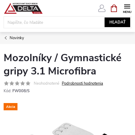
Prejsť
NÁKUPN
KOŠÍK
na
obsah
HĽADAŤ
Novinky
Mozolníky / Gymnastické
gripy 3.1 Microfibra
Neohodnotené
Podrobnosti hodnotenia
Kód:
FW008/S
Akcia