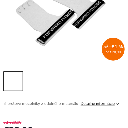
až –81 %
od €20,90
3-prstové mozolníky z odolného materiálu
Detailné informácie
od €20,90