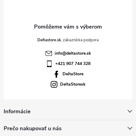
i
e
Deltastore.sk
info
@
deltastore.sk
+421 907 744 328
DeltaStore
DeltaStoresk
Informácie
Prečo nakupovať u nás