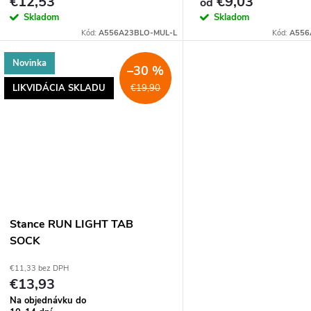
€12,53
€9,03
od
Skladom
Skladom
Kód:
A556A23BLO-MUL-L
Kód:
A556
Novinka
–30 %
LIKVIDÁCIA SKLADU
€19,90
Stance RUN LIGHT TAB
SOCK
€11,33 bez DPH
€13,93
Na objednávku do