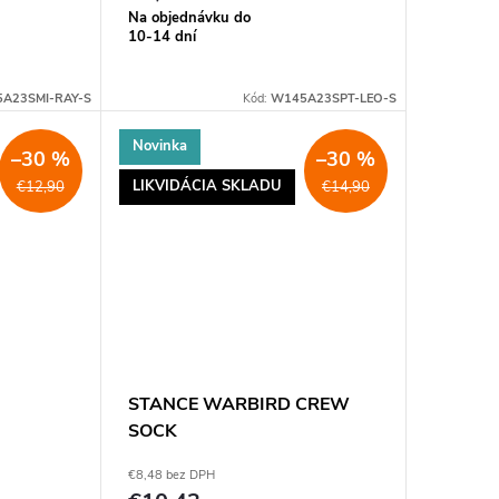
Na objednávku do
10-14 dní
A23SMI-RAY-S
Kód:
W145A23SPT-LEO-S
Novinka
–30 %
–30 %
LIKVIDÁCIA SKLADU
€12,90
€14,90
STANCE WARBIRD CREW
SOCK
€8,48 bez DPH