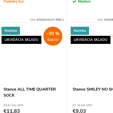
o
Posledný kus
Skladom
d
d
u
Kód:
A556D20COT-RED-L
Kód:
A555
u
k
Novinka
Novinka
–30 %
k
LIKVIDÁCIA SKLADU
LIKVIDÁCIA SKLADU
€16,90
t
t
o
o
v
v
Stance ALL TIME QUARTER
Stance SMILEY NO 
SOCK
€9,62 bez DPH
€7,34 bez DPH
€11,83
€9,03