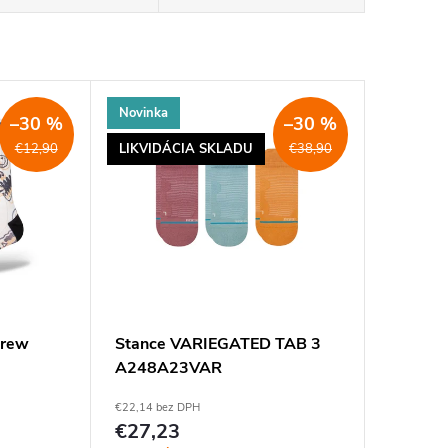
Novinka
–30 %
–30 %
LIKVIDÁCIA SKLADU
€12,90
€38,90
crew
Stance VARIEGATED TAB 3
A248A23VAR
€22,14 bez DPH
€27,23