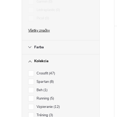
Garmin
0
Ledraplastic
0
Picsil
0
Všetky značky
Farba
Kolekcia
Crossfit
47
Spartan
8
Beh
1
Running
5
Vzpieranie
12
Tréning
3