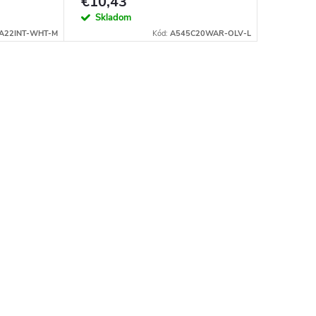
€10,43
Skladom
A22INT-WHT-M
Kód:
A545C20WAR-OLV-L