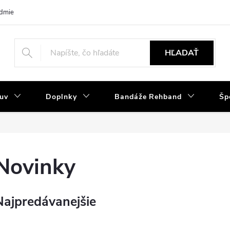
dmienky
Tabuľka velkostí
Výmena a reklamácia
Moja objedná
HĽADAŤ
uv
Doplnky
Bandáže Rehband
Šp
Novinky
Najpredávanejšie