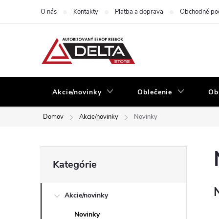
Prejsť
O nás
Kontakty
Platba a doprava
Obchodné po
na
obsah
Akcie/novinky
Oblečenie
Ob
Domov
Akcie/novinky
Novinky
B
Preskočiť
Kategórie
kategórie
o
Akcie/novinky
č
Novinky