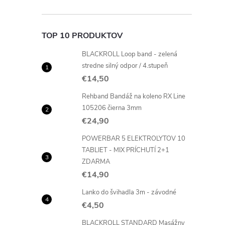
r
TOP 10 PRODUKTOV
BLACKROLL Loop band - zelená
stredne silný odpor / 4.stupeň
€14,50
Rehband Bandáž na koleno RX Line
105206 čierna 3mm
€24,90
POWERBAR 5 ELEKTROLYTOV 10
TABLIET - MIX PRÍCHUTÍ 2+1
ZDARMA
i
€14,90
Lanko do švihadla 3m - závodné
€4,50
BLACKROLL STANDARD Masážny