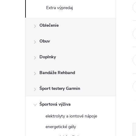
n
Extra výpredaj
ý
Oblečenie
p
Obuv
a
Doplnky
n
Bandáže Rehband
e
Šport testery Garmin
l
Športová výživa
elektrolyty a iontové nápoje
energetické gély