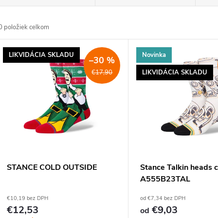
a
0
položiek celkom
d
V
LIKVIDÁCIA SKLADU
Novinka
e
–30 %
ý
LIKVIDÁCIA SKLADU
€17,90
n
p
e
s
p
p
STANCE COLD OUTSIDE
Stance Talkin heads 
r
A555B23TAL
r
€10,19 bez DPH
od €7,34 bez DPH
o
€12,53
€9,03
od