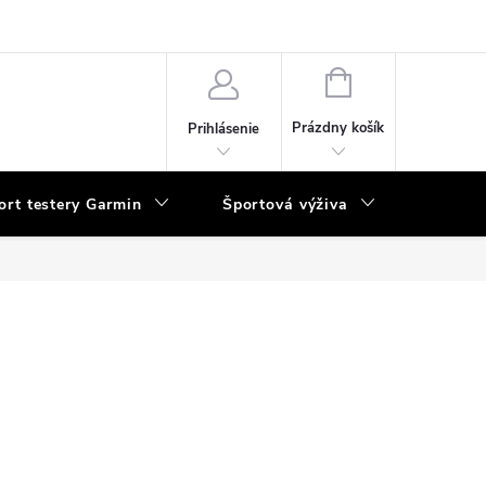
vka
NÁKUPNÝ
KOŠÍK
Prázdny košík
Prihlásenie
ort testery Garmin
Športová výživa
Poukaz