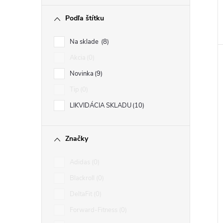
Podľa štítku
Na sklade
8
Akcia
0
Novinka
9
Tip
0
LIKVIDÁCIA SKLADU
10
Značky
Adidas
0
Blackroll
0
DeltaFit
0
Forward-Fitness
0