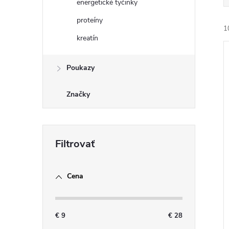
energetické tyčinky
proteíny
1
kreatín
Poukazy
Značky
i
i
Cena
€
9
€
28