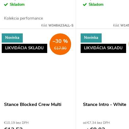
Skladom
Skladom
Kolekcia performance
Kód:
W348A23ALL-S
Kód:
W145
Novinka
Novinka
–30 %
LIKVIDÁCIA SKLADU
LIKVIDÁCIA SKLADU
€17,90
Stance Blocked Crew Multi
Stance Intro - White
€10,19 bez DPH
od €7,34 bez DPH