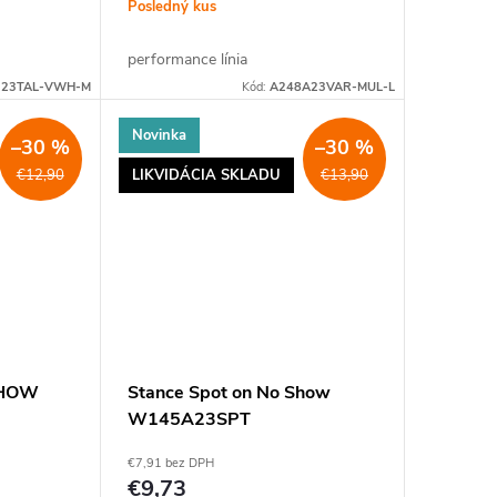
Posledný kus
performance línia
B23TAL-VWH-M
Kód:
A248A23VAR-MUL-L
Novinka
–30 %
–30 %
LIKVIDÁCIA SKLADU
€12,90
€13,90
SHOW
Stance Spot on No Show
W145A23SPT
€7,91 bez DPH
€9,73