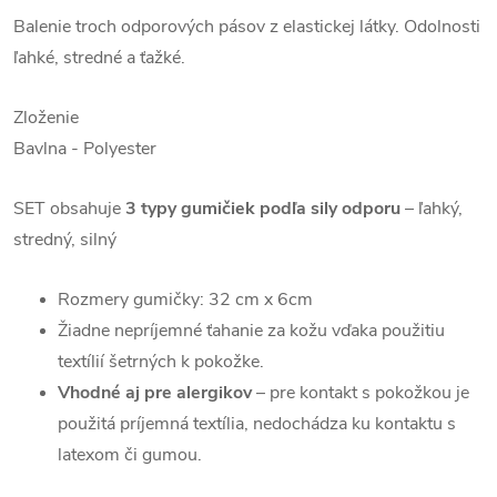
Balenie troch odporových pásov z elastickej látky. Odolnosti
ľahké, stredné a ťažké.
Zloženie
Bavlna - Polyester
SET obsahuje
3 typy gumičiek podľa sily odporu
– ľahký,
stredný, silný
Rozmery gumičky: 32 cm x 6cm
Žiadne nepríjemné ťahanie za kožu vďaka použitiu
textílií šetrných k pokožke.
Vhodné aj pre alergikov
– pre kontakt s pokožkou je
použitá príjemná textília, nedochádza ku kontaktu s
latexom či gumou.