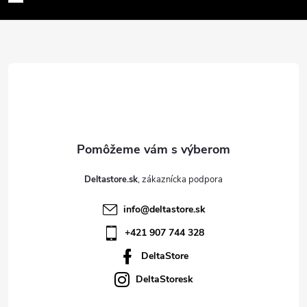
p
ä
t
i
e
Deltastore.sk
info
@
deltastore.sk
+421 907 744 328
DeltaStore
DeltaStoresk