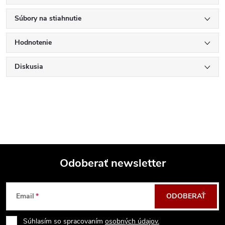
Súbory na stiahnutie
Hodnotenie
Diskusia
Odoberať newsletter
Z
Email
ODOBERAŤ
á
Súhlasím so spracovaním
osobných údajov.