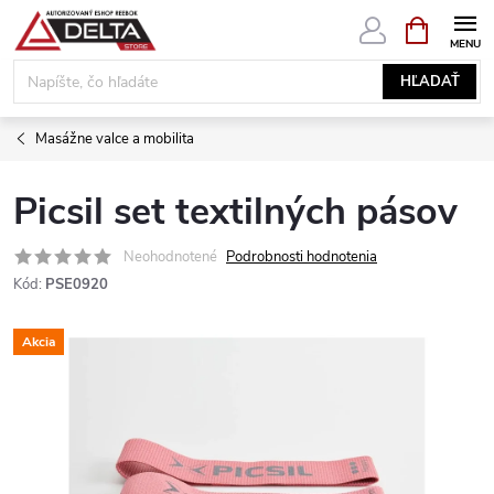
Prejsť
NÁKUPN
KOŠÍK
na
obsah
HĽADAŤ
Masážne valce a mobilita
Picsil set textilných pásov
Neohodnotené
Podrobnosti hodnotenia
Kód:
PSE0920
Akcia