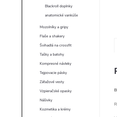
Blackroll doplnky
anatomické vankúše
Mozolníky a gripy
Flaše a shakery
Švihadlá na crossfit
Tašky a batohy
Kompresné návleky
Tejpovacie pásky
Záťažové vesty
B
Vzpieračské opasky
Nášivky
R
Kozmetika a krémy