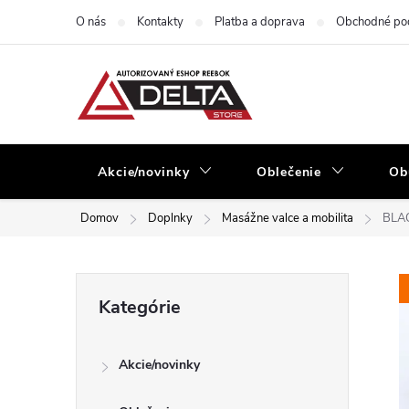
Prejsť
O nás
Kontakty
Platba a doprava
Obchodné po
na
obsah
Akcie/novinky
Oblečenie
Ob
Domov
Doplnky
Masážne valce a mobilita
BLAC
B
Preskočiť
Kategórie
kategórie
o
Akcie/novinky
č