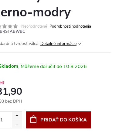
ierno-modry
Neohodnotené
Podrobnosti hodnotenia
BRSTABWBC
dardná tvrdosť válca.
Detailné informácie
Skladom
10.8.2026
90
31,90
93 bez DPH
otková
:
PRIDAŤ DO KOŠÍKA