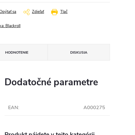
Opýtať sa
Zdieľať
Tlač
ka:
Blackroll
HODNOTENIE
DISKUSIA
Dodatočné parametre
EAN
:
A000275
Produkt nájdete v tejto kategórii