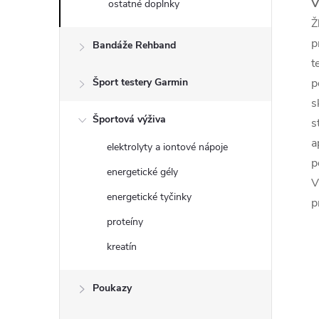
V
ostatné doplnky
Ž
p
Bandáže Rehband
t
Šport testery Garmin
p
s
Športová výživa
s
a
elektrolyty a iontové nápoje
p
energetické gély
V
energetické tyčinky
p
proteíny
kreatín
Poukazy