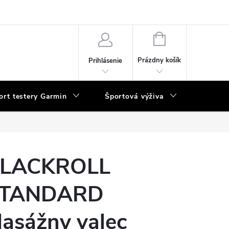
vka
NÁKUPNÝ
KOŠÍK
Prázdny košík
Prihlásenie
ort testery Garmin
Športová výživa
Poukaz
LACKROLL
TANDARD
asážny valec