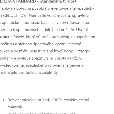
ERZIA STANDARD - Štandardná tvrdosť
liabky na povrchu pôsobia preventívne a terapeuticky
ri CELULITÍDE . Nemusíte volať maséra, spravte si
erapeutickú automasáž fascií a svalov rolovanie po
ovrchu trupu, horných a dolných končatín. Uvoľní
krátené fascie, ktoré sú príčinou bolestí, neúspešného
trečingu a slabého športového výkonu cielená
plikácia odstráni bolestivé spúšťové body - "trigger
oints" - a svalové spazmy šije, chrbta a krížov.
výsledkom terapeutického rolovania je pevné a
ružné telo bez bolestí a celulitídy
Bez chemických prísad, 100% recyklovateľný
materiál