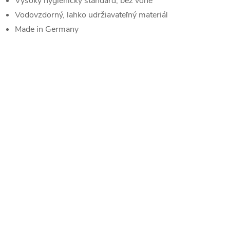
Vysoký hygienický štandard, bez vône
Vodovzdorný, lahko udržiavateľný materiál
Made in Germany