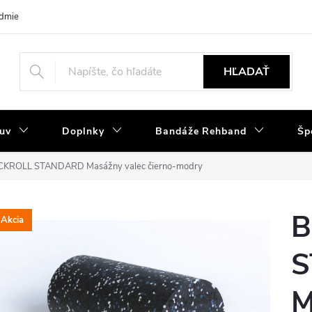
dmienky
Tabuľka velkostí
Výmena a reklamácia
Moja objedná
HĽADAŤ
uv
Doplnky
Bandáže Rehband
Šp
KROLL STANDARD Masážny valec čierno-modry
B
Akcia
S
M