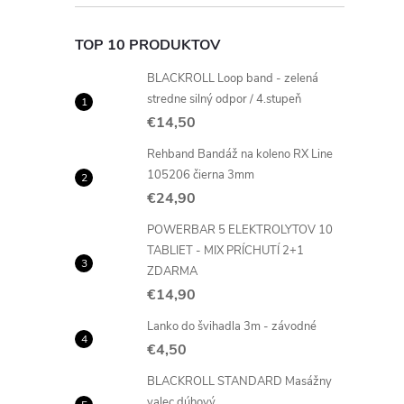
TOP 10 PRODUKTOV
BLACKROLL Loop band - zelená
stredne silný odpor / 4.stupeň
€14,50
Rehband Bandáž na koleno RX Line
105206 čierna 3mm
€24,90
POWERBAR 5 ELEKTROLYTOV 10
TABLIET - MIX PRÍCHUTÍ 2+1
ZDARMA
€14,90
Lanko do švihadla 3m - závodné
€4,50
BLACKROLL STANDARD Masážny
valec dúhový