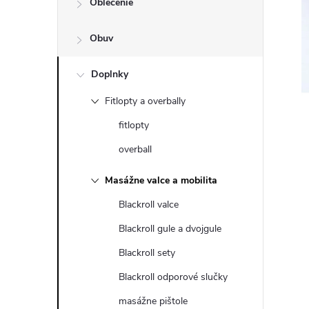
Oblečenie
n
Obuv
ý
p
Doplnky
Fitlopty a overbally
a
fitlopty
n
overball
e
Masážne valce a mobilita
Blackroll valce
l
Blackroll gule a dvojgule
Blackroll sety
Blackroll odporové slučky
masážne pištole