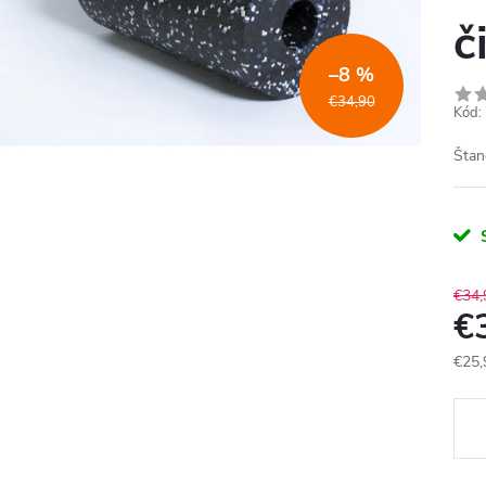
č
–8 %
€34,90
Kód:
Štan
€34,
€
€25,
Jedn
cena