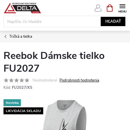
Prejsť
NÁKUPN
KOŠÍK
na
obsah
HĽADAŤ
Tričká a tielka
Reebok Dámske tielko
FU2027
Neohodnotené
Podrobnosti hodnotenia
Kód:
FU2027/XS
Novinka
LIKVIDÁCIA SKLADU