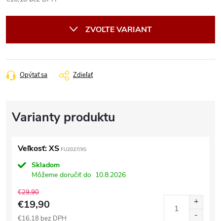
Jednotková
cena:
ZVOĽTE VARIANT
Opýtať sa
Zdieľať
Veľkosť: XS
FU2027/XS
Skladom
Môžeme doručiť do
10.8.2026
€29,90
€19,90
€16,18 bez DPH