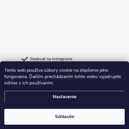
Sledovať na Instagrame
Tento web používa súbory cookie na zlepšenie jeho
Heureka.sk
Odpadneš.sk
fungovania. Ďalším prechádzaním tohto webu vyjadrujete
súhlas s ich používaním.
Nastavenie
Copyright 2026
Deltastore
. Všetky práva vyhradené.
Súhlasím
Vytvoril Shoptet