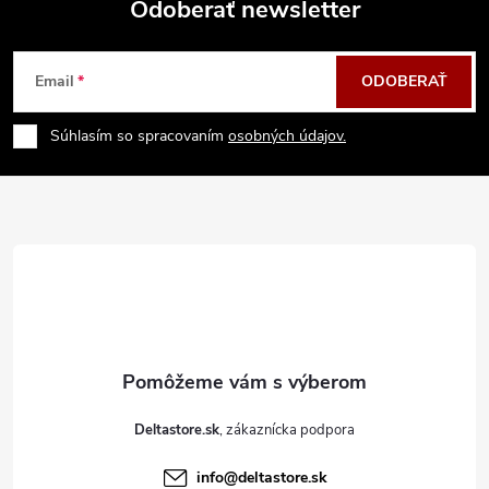
Odoberať newsletter
Z
Email
ODOBERAŤ
á
Súhlasím so spracovaním
osobných údajov.
p
ä
t
i
e
Deltastore.sk
info
@
deltastore.sk