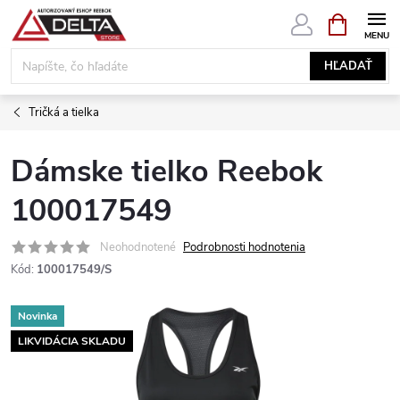
Prejsť
NÁKUPN
KOŠÍK
na
obsah
HĽADAŤ
Tričká a tielka
Dámske tielko Reebok
100017549
Neohodnotené
Podrobnosti hodnotenia
Kód:
100017549/S
Novinka
LIKVIDÁCIA SKLADU