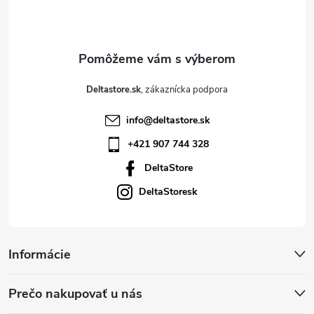
i
e
Deltastore.sk
info
@
deltastore.sk
+421 907 744 328
DeltaStore
DeltaStoresk
Informácie
Prečo nakupovať u nás