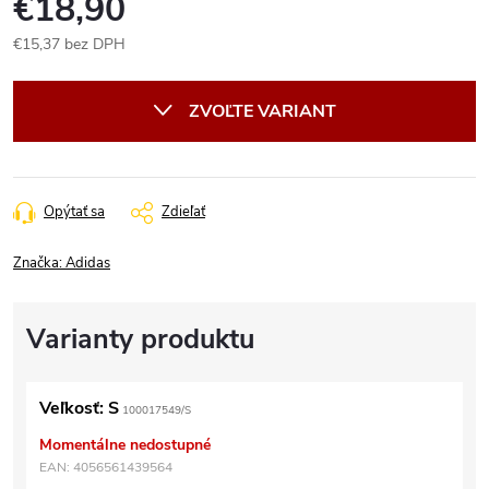
€18,90
€15,37 bez DPH
Jednotková
cena:
ZVOĽTE VARIANT
Opýtať sa
Zdieľať
Značka:
Adidas
Veľkosť: S
100017549/S
Momentálne nedostupné
EAN:
4056561439564