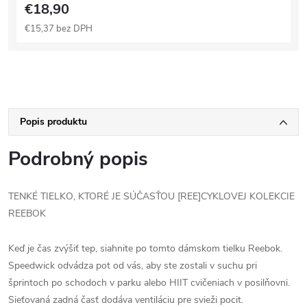
€18,90
€15,37 bez DPH
Popis produktu
Podrobný popis
TENKÉ TIELKO, KTORÉ JE SÚČASŤOU [REE]CYKLOVEJ KOLEKCIE
REEBOK
Keď je čas zvýšiť tep, siahnite po tomto dámskom tielku Reebok.
Speedwick odvádza pot od vás, aby ste zostali v suchu pri
šprintoch po schodoch v parku alebo HIIT cvičeniach v posilňovni.
Sieťovaná zadná časť dodáva ventiláciu pre svieži pocit.