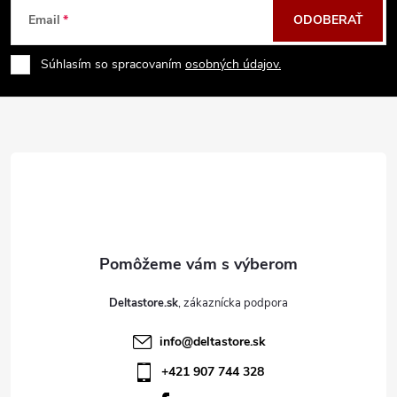
Z
Email
ODOBERAŤ
á
Súhlasím so spracovaním
osobných údajov.
p
ä
t
i
e
Deltastore.sk
info
@
deltastore.sk
+421 907 744 328