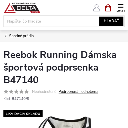
Prejsť
NÁKUPN
KOŠÍK
na
obsah
HĽADAŤ
Spodné prádlo
Reebok Running Dámska
športová podprsenka
B47140
Neohodnotené
Podrobnosti hodnotenia
Kód:
B47140/S
LIKVIDÁCIA SKLADU