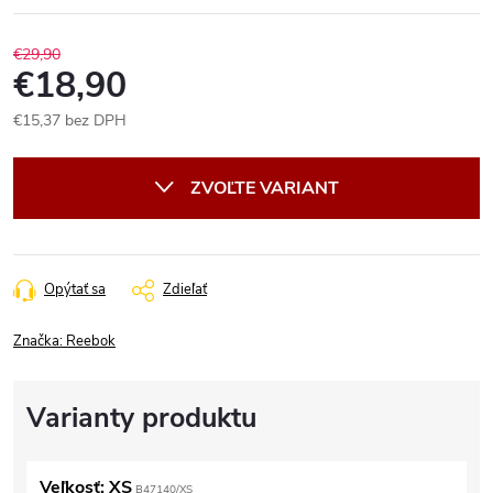
€29,90
€18,90
€15,37 bez DPH
Jednotková
cena:
ZVOĽTE VARIANT
Opýtať sa
Zdieľať
Značka:
Reebok
Veľkosť: XS
B47140/XS