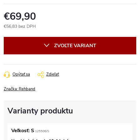
€69,90
€56,83 bez DPH
Jednotková
cena:
ZVOĽTE VARIANT
Opýtať sa
Zdieľať
Značka:
Rehband
Veľkosť: S
125506/S