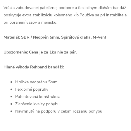
Vďaka zabudovanej patelárnej podpore a flexibilným dlahám bandáž
poskytuje extra stabilizáciu kolenného kĺb.Používa sa pri instabilite a
pri poranení väzov a menisku.
Materiál: SBR / Neoprén 5mm, Špirálová dlaha, M-Vent
Upozornenie: Cena je za 1ks nie za pár.
Hlané výhody Rehband bandáži:
Hrúbka neoprénu 5mm
Felxibilné popruhy
Patentovaná konštrukcia
Zlepšenie kvality pohybu
Navrhnutý na podporu v celom rozsahu pohybu