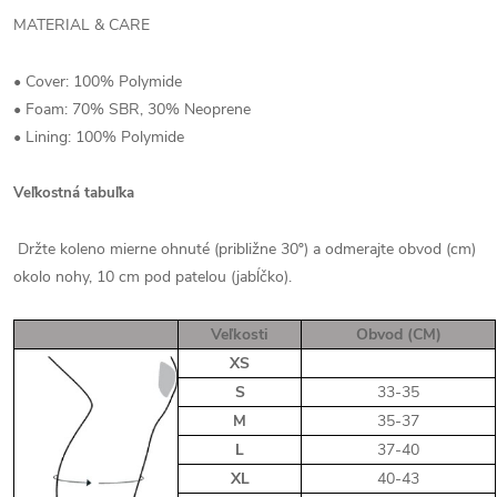
MATERIAL & CARE
• Cover: 100% Polymide
• Foam: 70% SBR, 30% Neoprene
• Lining: 100% Polymide
Veľkostná tabuľka
Držte koleno mierne ohnuté (približne 30º) a odmerajte obvod (cm)
okolo nohy, 10 cm pod patelou (jabĺčko).
Veľkosti
Obvod (CM)
XS
S
33-35
M
35-37
L
37-40
XL
40-43