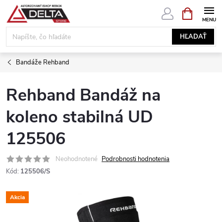
Prejsť
NÁKUPN
KOŠÍK
na
obsah
HĽADAŤ
Bandáže Rehband
Rehband Bandáž na
koleno stabilná UD
125506
Neohodnotené
Podrobnosti hodnotenia
Kód:
125506/S
Akcia