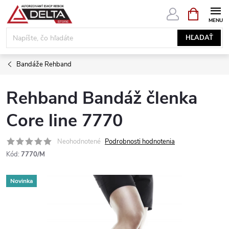
Prejsť
NÁKUPN
KOŠÍK
na
obsah
HĽADAŤ
Bandáže Rehband
Rehband Bandáž členka
Core line 7770
Neohodnotené
Podrobnosti hodnotenia
Kód:
7770/M
Novinka