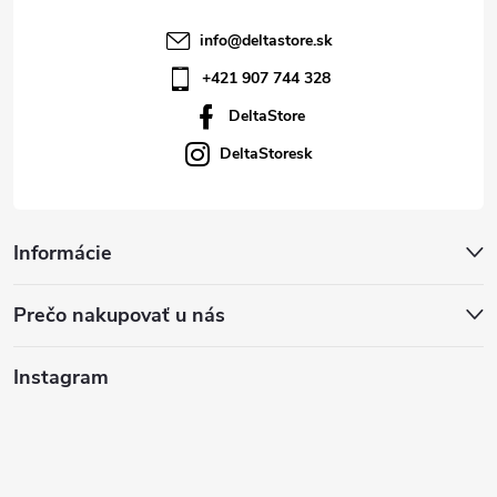
info
@
deltastore.sk
+421 907 744 328
DeltaStore
DeltaStoresk
Informácie
Prečo nakupovať u nás
Instagram