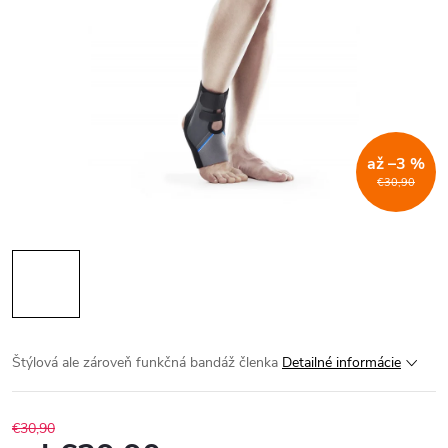
až –3 %
€30,90
Štýlová ale zároveň funkčná bandáž členka
Detailné informácie
€30,90