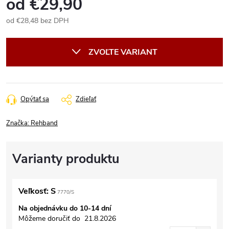
od
€29,90
od
€28,48
bez DPH
Jednotková
cena:
ZVOĽTE VARIANT
Opýtať sa
Zdieľať
Značka:
Rehband
Veľkosť: S
7770/S
Na objednávku do 10-14 dní
Môžeme doručiť do
21.8.2026