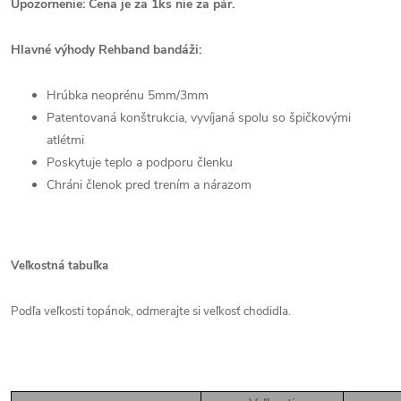
Upozornenie: Cena je za 1ks nie za pár.
Hlavné výhody Rehband bandáži:
Hrúbka neoprénu 5mm/3mm
Patentovaná konštrukcia, vyvíjaná spolu so špičkovými
atlétmi
Poskytuje teplo a podporu členku
Chráni členok pred trením a nárazom
Veľkostná tabuľka
Podľa veľkosti topánok, odmerajte si veľkosť chodidla.