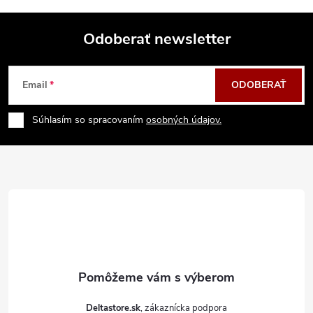
Odoberať newsletter
Z
Email
ODOBERAŤ
á
Súhlasím so spracovaním
osobných údajov.
p
ä
t
i
e
Deltastore.sk