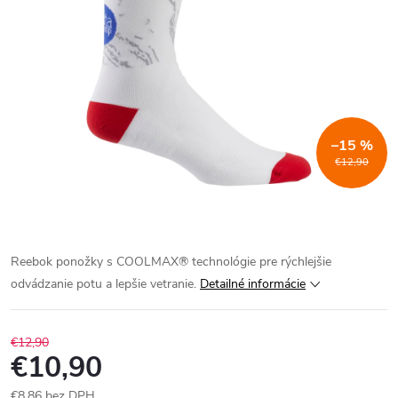
–15 %
€12,90
Reebok ponožky s COOLMAX® technológie pre rýchlejšie
odvádzanie potu a lepšie vetranie.
Detailné informácie
€12,90
€10,90
€8,86 bez DPH