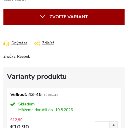
Jednotková
cena:
ZVOĽTE VARIANT
Opýtať sa
Zdieľať
Značka:
Reebok
Veľkosť: 43-45
H38802/43
Skladom
Môžeme doručiť do
10.8.2026
€12,90
€10,90