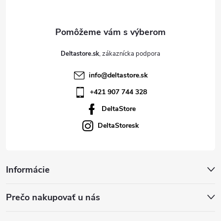
i
e
Deltastore.sk
info
@
deltastore.sk
+421 907 744 328
DeltaStore
DeltaStoresk
Informácie
Prečo nakupovať u nás