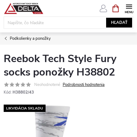
Prejsť
NÁKUPN
KOŠÍK
na
obsah
HĽADAŤ
Podkolienky a ponožky
Reebok Tech Style Fury
socks ponožky H38802
Neohodnotené
Podrobnosti hodnotenia
Kód:
H38802/43
LIKVIDÁCIA SKLADU