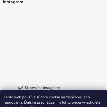
Instagram
Sledovať na Instagrame
Tento web používa súbory cookie na zlepšenie jeho
Heureka.sk
Odpadneš.sk
fungovania. Ďalším prechádzaním tohto webu vyjadrujete