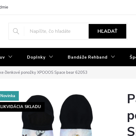
dmienky
Tabuľka velkostí
Výmena a reklamácia
Moja objedná
HĽADAŤ
uv
Doplnky
Bandáže Rehband
Šp
ke členkové ponožky XPOOOS Space bear 62053
P
Novinka
LIKVIDÁCIA SKLADU
p
S