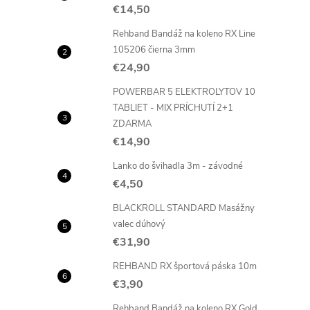
€14,50
Rehband Bandáž na koleno RX Line
105206 čierna 3mm
€24,90
POWERBAR 5 ELEKTROLYTOV 10
TABLIET - MIX PRÍCHUTÍ 2+1
ZDARMA
€14,90
Lanko do švihadla 3m - závodné
€4,50
BLACKROLL STANDARD Masážny
valec dúhový
€31,90
REHBAND RX športová páska 10m
€3,90
Rehband Bandáž na koleno RX Gold