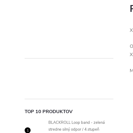
X
O
X
M
TOP 10 PRODUKTOV
BLACKROLL Loop band - zelená
stredne silný odpor / 4.stupeň