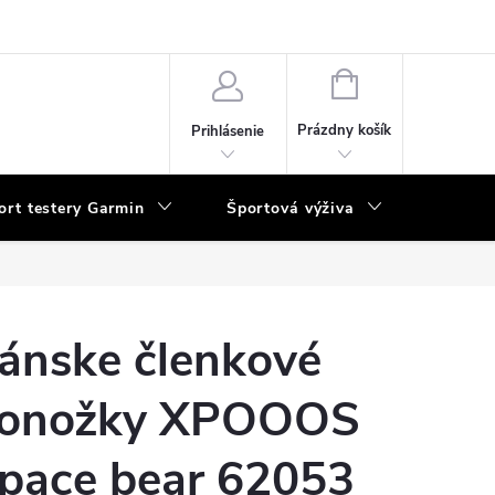
vka
NÁKUPNÝ
KOŠÍK
Prázdny košík
Prihlásenie
ort testery Garmin
Športová výživa
Poukaz
ánske členkové
onožky XPOOOS
pace bear 62053