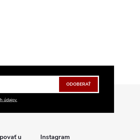
ODOBERAŤ
h údajov.
povať u
Instagram