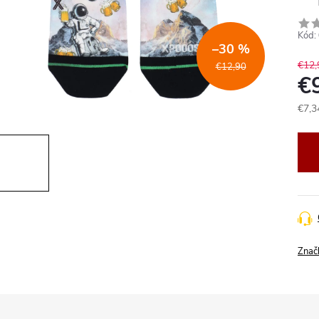
Kód:
–30 %
€12,
€12,90
€
€7,3
Jedn
cena
Znač