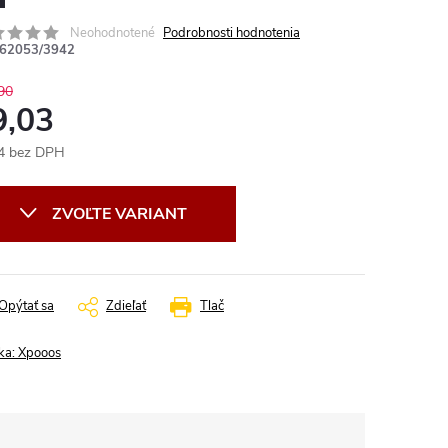
Neohodnotené
Podrobnosti hodnotenia
62053/3942
90
9,03
4 bez DPH
otková
:
ZVOĽTE VARIANT
Opýtať sa
Zdieľať
Tlač
ka:
Xpooos