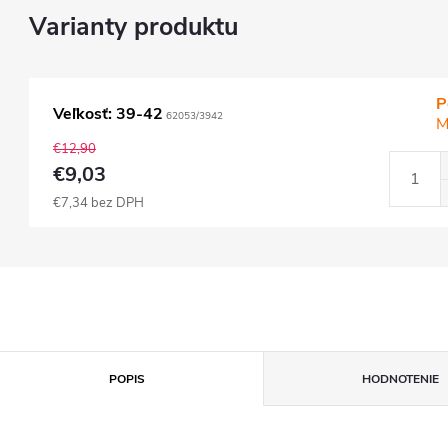
P
Veľkosť: 39-42
62053/3942
M
€12,90
€9,03
€7,34 bez DPH
POPIS
HODNOTENIE