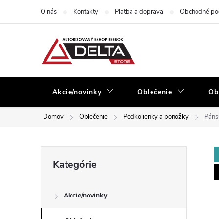
Prejsť
O nás
Kontakty
Platba a doprava
Obchodné po
na
obsah
Akcie/novinky
Oblečenie
Ob
Domov
Oblečenie
Podkolienky a ponožky
Páns
B
Preskočiť
Kategórie
kategórie
o
Akcie/novinky
č