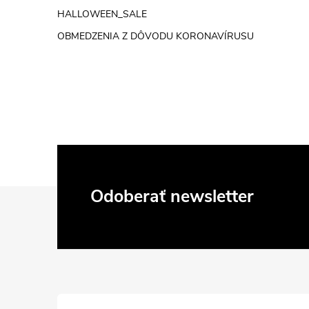
HALLOWEEN_SALE
OBMEDZENIA Z DÔVODU KORONAVÍRUSU
Z
Odoberať newsletter
á
p
ä