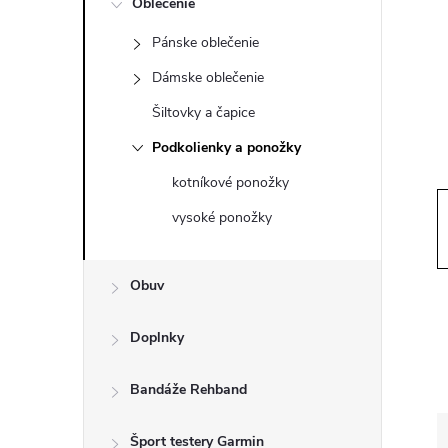
Oblečenie
n
Pánske oblečenie
ý
Dámske oblečenie
p
Šiltovky a čapice
Podkolienky a ponožky
a
kotníkové ponožky
n
vysoké ponožky
e
Obuv
l
Doplnky
Bandáže Rehband
Šport testery Garmin