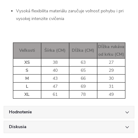
Vysoká flexibilita materiálu zaručuje voľnosť pohybu i pri
vysokej intenzite cvičenia
Dĺžka rukáva
Veľkosti
Šírka (CM)
Dĺžka (CM)
od krku (CM)
XS
38
63
27
S
40
65
29
M
43
66
30
L
47
69
31
XL
61
78
49
Hodnotenie
Diskusia