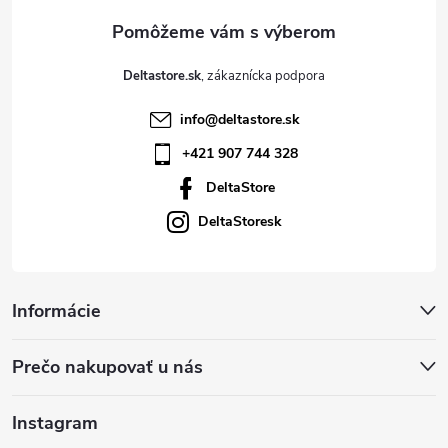
e
Deltastore.sk
info
@
deltastore.sk
+421 907 744 328
DeltaStore
DeltaStoresk
Informácie
Prečo nakupovať u nás
Instagram