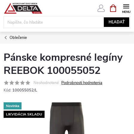
Prejsť
NÁKUPN
KOŠÍK
na
obsah
HĽADAŤ
Oblečenie
Pánske kompresné legíny
REEBOK 100055052
Neohodnotené
Podrobnosti hodnotenia
Kód:
100055052/L
Novinka
LIKVIDÁCIA SKLADU