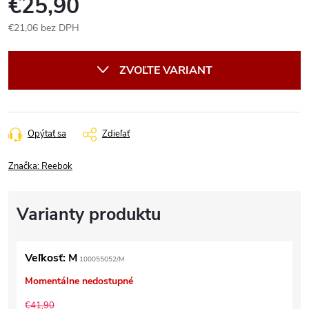
€25,90
€21,06 bez DPH
Jednotková
cena:
ZVOĽTE VARIANT
Opýtať sa
Zdieľať
Značka:
Reebok
Veľkosť: M
100055052/M
Momentálne nedostupné
€41,90