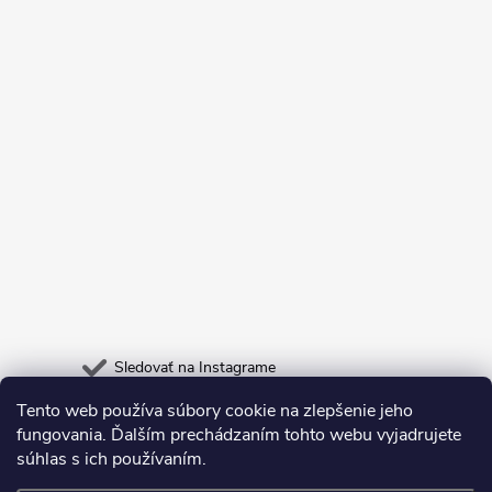
Sledovať na Instagrame
Tento web používa súbory cookie na zlepšenie jeho
Heureka.sk
Odpadneš.sk
fungovania. Ďalším prechádzaním tohto webu vyjadrujete
súhlas s ich používaním.