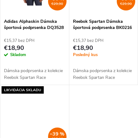
o
€29,90
€29,90
o
v
Adidas Alphaskin Dámska
Reebok Spartan Dámska
v
športová podprsenka DQ3528
športová podprsenka BK0216
€15,37 bez DPH
€15,37 bez DPH
€18,90
€18,90
Skladom
Posledný kus
Dámska podprsenka z kolekcie
Dámska podprsenka z kolekcie
Reebok Spartan Race
Reebok Spartan Race
LIKVIDÁCIA SKLADU
–39 %