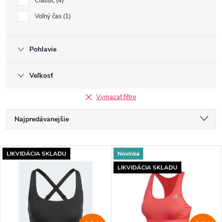
Classic
4
Voľný čas
1
Pohlavie
Veľkosť
Vymazať filtre
R
Najpredávanejšie
a
Najlacnejšie
V
LIKVIDÁCIA SKLADU
Novinka
Najdrahšie
d
LIKVIDÁCIA SKLADU
ý
Abecedne
e
p
n