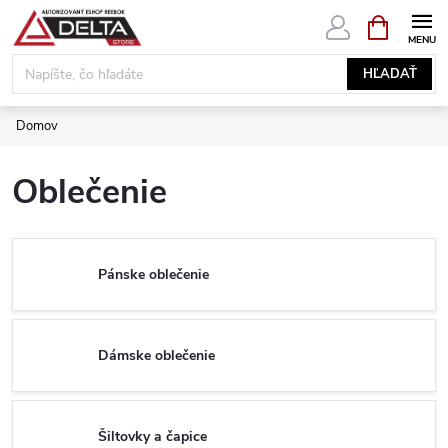
Prejsť
NÁKUPN
KOŠÍK
na
obsah
HĽADAŤ
Domov
Oblečenie
Pánske oblečenie
Dámske oblečenie
Šiltovky a čapice