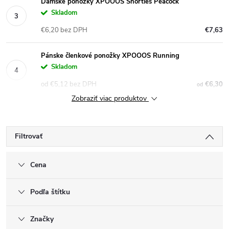
Dámske ponožky XPOOOS Shorties Peacock
Skladom
€6,20 bez DPH
€7,63
Pánske členkové ponožky XPOOOS Running
Skladom
od €5,12 bez DPH
€6,30
od
Zobraziť viac produktov
Filtrovať
Cena
Podľa štítku
Značky