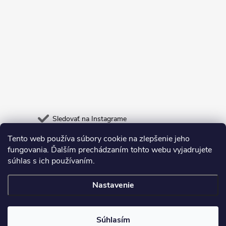
Sledovať na Instagrame
Tento web používa súbory cookie na zlepšenie jeho
Heureka.sk
Odpadneš.sk
fungovania. Ďalším prechádzaním tohto webu vyjadrujete
súhlas s ich používaním.
Nastavenie
Copyright 2026
Deltastore
. Všetky práva vyhradené.
Súhlasím