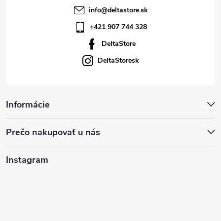
v
info
@
deltastore.sk
ý
+421 907 744 328
p
DeltaStore
i
DeltaStoresk
s
u
Informácie
Prečo nakupovať u nás
Instagram