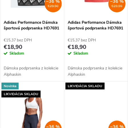
i
–36 %
–36 %
€29,90
€29,90
i
s
e
Adidas Performance Dámska
Adidas Performance Dámska
športová podprsenka HD7691
športová podprsenka HD7691
p
p
€15,37 bez DPH
€15,37 bez DPH
r
€18,90
€18,90
r
Skladom
Skladom
o
o
Dámska podprsenka z kolekcie
Dámska podprsenka z kolekcie
d
Alphaskin
Alphaskin
d
u
Novinka
LIKVIDÁCIA SKLADU
u
LIKVIDÁCIA SKLADU
k
k
t
t
–36 %
–36 %