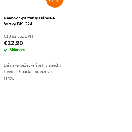
€37,90
Reebok Spartan® Dámske
šortky BK1224
€18,62 bez DPH
€22,90
Skladom
Dámske bežecké šortky značky
Reebok Spartan oranžovej
farby.
O
v
l