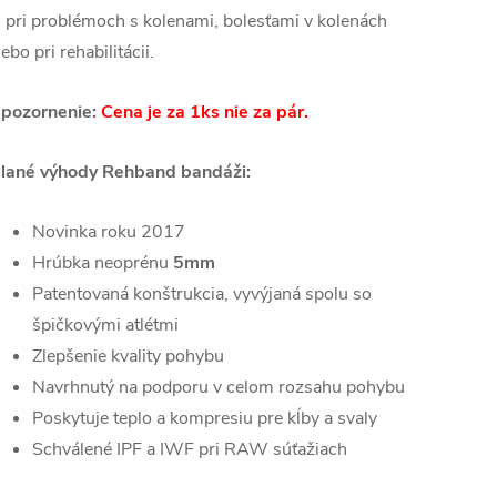
j pri problémoch s kolenami, bolesťami v kolenách
lebo pri rehabilitácii.
pozornenie:
Cena je za 1ks nie za pár.
lané výhody Rehband bandáži:
Novinka roku 2017
Hrúbka neoprénu
5mm
Patentovaná konštrukcia, vyvýjaná spolu so
špičkovými atlétmi
Zlepšenie kvality pohybu
Navrhnutý na podporu v celom rozsahu pohybu
Poskytuje teplo a kompresiu pre kĺby a svaly
Schválené IPF a IWF pri RAW súťažiach