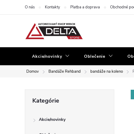
Prejsť
O nás
Kontakty
Platba a doprava
Obchodné po
na
obsah
Akcie/novinky
Oblečenie
Ob
Domov
Bandáže Rehband
bandáže na koleno
B
Preskočiť
Kategórie
kategórie
o
Akcie/novinky
č