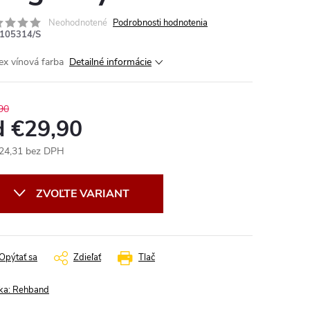
Neohodnotené
Podrobnosti hodnotenia
105314/S
ex vínová farba
Detailné informácie
90
d
€29,90
24,31
bez DPH
otková
:
ZVOĽTE VARIANT
Opýtať sa
Zdieľať
Tlač
ka:
Rehband