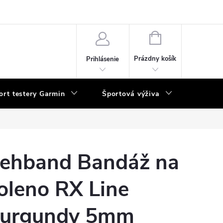
vka
NÁKUPNÝ
KOŠÍK
Prázdny košík
Prihlásenie
ort testery Garmin
Športová výživa
Poukaz
ehband Bandáž na
oleno RX Line
urgundy 5mm