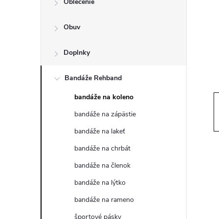
Oblečenie
n
Obuv
ý
p
Doplnky
a
Bandáže Rehband
bandáže na koleno
n
bandáže na zápästie
e
bandáže na lakeť
bandáže na chrbát
l
bandáže na členok
bandáže na lýtko
bandáže na rameno
športové pásky