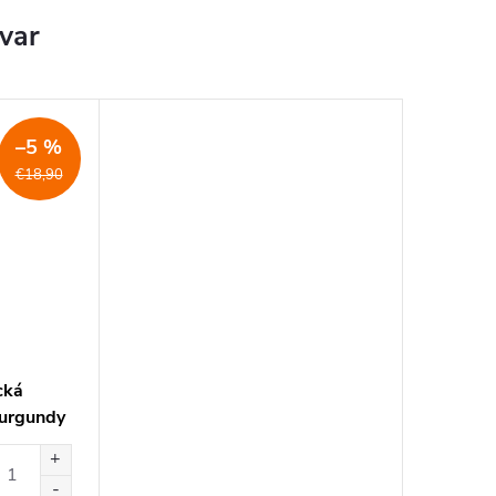
ovar
–5 %
€18,90
cká
burgundy