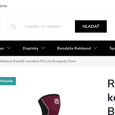
dmienky
Tabuľka velkostí
Výmena a reklamácia
Moja objedná
HĽADAŤ
uv
Doplnky
Bandáže Rehband
Šp
Rehband Bandáž na koleno RX Line Burgundy 5mm
R
Novinka
k
B