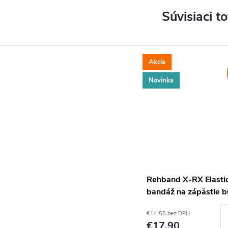
Súvisiaci t
Akcia
Novinka
Rehband X-RX Elasti
bandáž na zápästie 
€14,55 bez DPH
€17,90