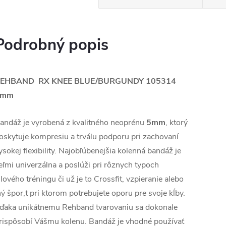
Podrobný popis
EHBAND RX KNEE BLUE/BURGUNDY 105314
5mm
andáž je vyrobená z kvalitného neoprénu
5mm
, ktorý
oskytuje kompresiu a trválu podporu pri zachovaní
ysokej flexibility. Najobľúbenejšia kolenná bandáž je
eľmi univerzálna a poslúži pri rôznych typoch
ilového tréningu či už je to Crossfit, vzpieranie alebo
ný špor,t pri ktorom potrebujete oporu pre svoje kĺby.
ďaka unikátnemu Rehband tvarovaniu sa dokonale
rispôsobí Vášmu kolenu. Bandáž je vhodné používať