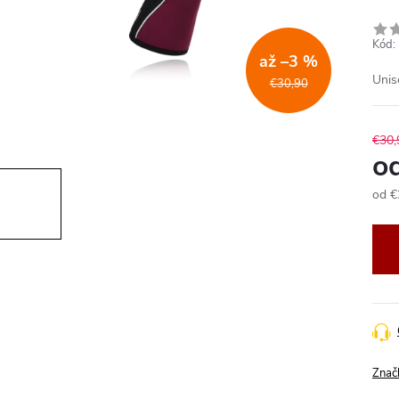
Kód:
až –3 %
Unis
€30,90
€30,
o
od
€
Jedn
cena
Znač