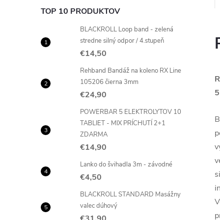
TOP 10 PRODUKTOV
BLACKROLL Loop band - zelená
stredne silný odpor / 4.stupeň
€14,50
Rehband Bandáž na koleno RX Line
R
105206 čierna 3mm
€24,90
POWERBAR 5 ELEKTROLYTOV 10
B
TABLIET - MIX PRÍCHUTÍ 2+1
p
ZDARMA
v
€14,90
v
Lanko do švihadla 3m - závodné
s
€4,50
i
BLACKROLL STANDARD Masážny
V
valec dúhový
p
€31,90