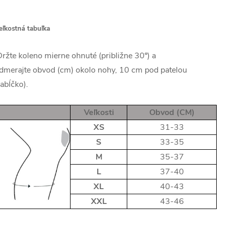
eľkostná tabuľka
ržte koleno mierne ohnuté (približne 30º) a
dmerajte obvod (cm) okolo nohy, 10 cm pod patelou
jabĺčko).
Veľkosti
Obvod (CM)
XS
31-33
S
33-35
M
35-37
L
37-40
XL
40-43
XXL
43-46