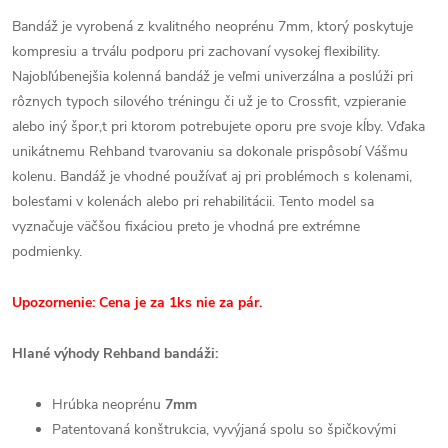
Bandáž je vyrobená z kvalitného neoprénu 7mm, ktorý poskytuje
kompresiu a trválu podporu pri zachovaní vysokej flexibility.
Najobľúbenejšia kolenná bandáž je veľmi univerzálna a poslúži pri
rôznych typoch silového tréningu či už je to Crossfit, vzpieranie
alebo iný špor,t pri ktorom potrebujete oporu pre svoje kĺby. Vďaka
unikátnemu Rehband tvarovaniu sa dokonale prispôsobí Vášmu
kolenu. Bandáž je vhodné používať aj pri problémoch s kolenami,
bolesťami v kolenách alebo pri rehabilitácii. Tento model sa
vyznačuje väčšou fixáciou preto je vhodná pre extrémne
podmienky.
Upozornenie: Cena je za 1ks nie za pár.
Hlané výhody Rehband bandáži:
Hrúbka neoprénu
7mm
Patentovaná konštrukcia, vyvýjaná spolu so špičkovými