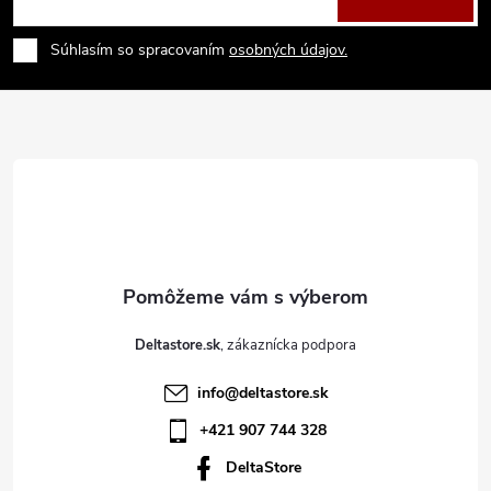
á
Súhlasím so spracovaním
osobných údajov.
p
ä
t
i
e
Deltastore.sk
info
@
deltastore.sk
+421 907 744 328
DeltaStore