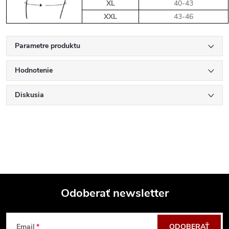
XL
40-43
XXL
43-46
Parametre produktu
Hodnotenie
Diskusia
Odoberať newsletter
Z
Email
ODOBERAŤ