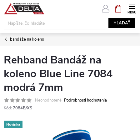
Prejsť
NÁKUPN
KOŠÍK
na
obsah
HĽADAŤ
bandáže na koleno
Rehband Bandáž na
koleno Blue Line 7084
modrá 7mm
Neohodnotené
Podrobnosti hodnotenia
Kód:
7084B/XS
Novinka