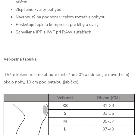
atlétmi
Zlepšenie kvality pohybu
Navrhnutý na podporu v celom rozsahu pohybu
Poskytuje teplo a kompresiu pre kĺby a svaly
Schválené IPF a IWF pri RAW súťažiach
Veľkostná tabuľka
Držte koleno mierne ohnuté (približne 30º) a odmerajte obvod (cm)
okolo nohy, 10 cm pod patelou (jabĺčko).
Veľkosti
Obvod (CM)
XS
31-33
S
33-35
M
35-37
L
37-40