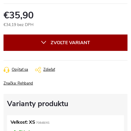
€35,90
€34,19 bez DPH
Jednotková
cena:
ZVOĽTE VARIANT
Opýtať sa
Zdieľať
Značka:
Rehband
Veľkosť: XS
7084B/XS