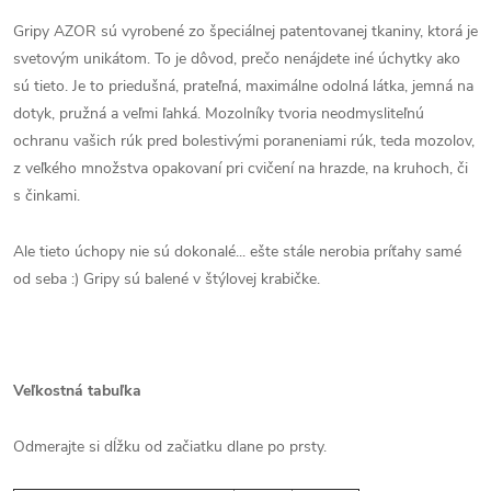
Gripy AZOR sú vyrobené zo špeciálnej patentovanej tkaniny, ktorá je
svetovým unikátom. To je dôvod, prečo nenájdete iné úchytky ako
sú tieto. Je to priedušná, prateľná, maximálne odolná látka, jemná na
dotyk, pružná a veľmi ľahká. Mozolníky tvoria neodmysliteľnú
ochranu vašich rúk pred bolestivými poraneniami rúk, teda mozolov,
z veľkého množstva opakovaní pri cvičení na hrazde, na kruhoch, či
s činkami.
Ale tieto úchopy nie sú dokonalé... ešte stále nerobia príťahy samé
od seba :) Gripy sú balené v štýlovej krabičke.
Veľkostná tabuľka
Odmerajte si dĺžku od začiatku dlane po prsty.