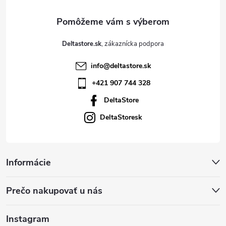
e
Deltastore.sk
info
@
deltastore.sk
+421 907 744 328
DeltaStore
DeltaStoresk
Informácie
Prečo nakupovať u nás
Instagram