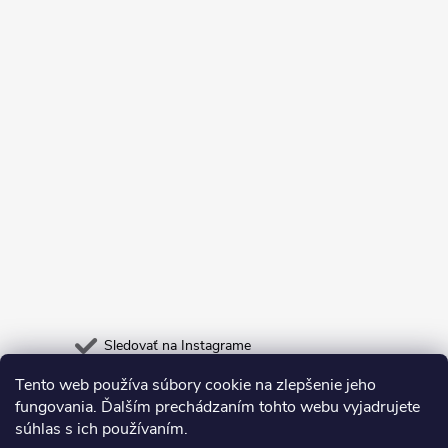
Sledovať na Instagrame
Tento web používa súbory cookie na zlepšenie jeho
Heureka.sk
Odpadneš.sk
fungovania. Ďalším prechádzaním tohto webu vyjadrujete
súhlas s ich používaním.