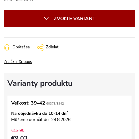
Jednotková
cena:
ZVOĽTE VARIANT
Opýtať sa
Zdieľať
Značka:
Xpooos
Veľkosť: 39-42
60373/3942
Na objednávku do 10-14 dní
Môžeme doručiť do
24.8.2026
€12,90
€9,03