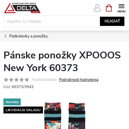
Prejsť
NÁKUPN
KOŠÍK
na
obsah
HĽADAŤ
Podkolienky a ponožky
Pánske ponožky XPOOOS
New York 60373
Neohodnotené
Podrobnosti hodnotenia
Kód:
60373/3942
Novinka
LIKVIDÁCIA SKLADU