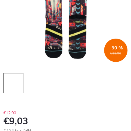
–30 %
€12,90
€12,90
€9,03
€7,34 bez DPH